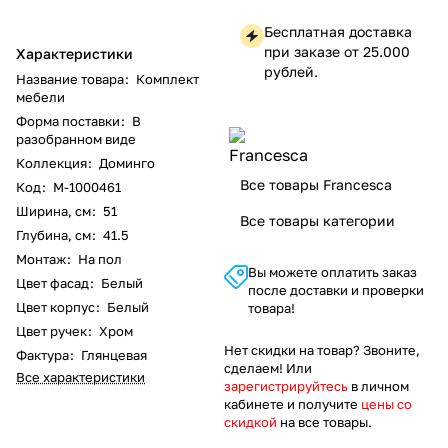
Бесплатная доставка
при заказе от 25.000
Характеристики
рублей.
Название товара
:
Комплект
мебели
Форма поставки
:
В
разобранном виде
Коллекция
:
Доминго
Все товары Francesca
Код
:
M-1000461
Ширина, см
:
51
Все товары категории
Глубина, см
:
41.5
Монтаж
:
На пол
Вы можете оплатить заказ
Цвет фасад
:
Белый
после доставки и проверки
Цвет корпус
:
Белый
товара!
Цвет ручек
:
Хром
Нет скидки на товар? Звоните,
Фактура
:
Глянцевая
сделаем! Или
Все характеристики
зарегистрируйтесь
в личном
кабинете и получите
цены со
скидкой
на все товары.