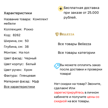
Бесплатная доставка
при заказе от 25.000
Характеристики
рублей.
Название товара
:
Комплект
мебели
Коллекция
:
Рокко
Код
:
8262
Ширина, см
:
50
Все товары Bellezza
Глубина, см
:
38
Монтаж
:
На пол
Все товары категории
Цвет фасад
:
Черный
Цвет корпус
:
Белый
Вы можете оплатить заказ
после доставки и проверки
Цвет ручек
:
Хром
товара!
Фактура
:
Глянцевая
Материал фасад
:
Мдф
Нет скидки на товар? Звоните,
Все характеристики
сделаем! Или
зарегистрируйтесь
в личном
кабинете и получите
цены со
скидкой
на все товары.