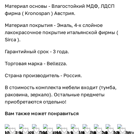
Материал основы - Влагостойкий МДФ, ЛДСП
фирма ( Kronospan ) Австрия.
Материал покрытия - Эмаль, 4-х слойное
лакокрасочное покрытие итальянской фирмы (
Sirca ).
Гарантийный срок - 3 года.
Торговая марка - Bellezza.
Страна производитель - Россия.
В стоимость комплекта мебели входит (тумба,
раковина, зеркало). Остальные предметы
приобретаются отдельно!
Вам также может понравиться
12 227
16 722
14 723
10 242
13 713
17 113
14 856
17 524
11 792
19 656