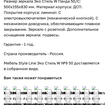
Размер зеркала Эко Стиль W Панда 50/С:
500x155x830 мм. Материал корпуса: ДСП.
Покрытие корпуса: ламинат. С
электровыключателем (механической кнопкой). С
механизмом доводчика, обеспечивающим плавное
закрывание. Зеркало с розеткой. Дополнительное
оснащение зеркала: подвесы.
Гарантия - 1 год.
Страна производитель - Россия.
Мебель Style Line Эко Стиль W №9 50 доставляется
в собранном виде.
Вам также может понравиться
14 723
14 641
14 686
17 986
14 828
14 856
14 856
17 524
17 524
17 524
₽
₽
₽
₽
₽
₽
₽
₽
₽
₽
16 359
17 225
18 358 ₽
22 483
17 445
17 478
17 478
20 617
20 617
20 617