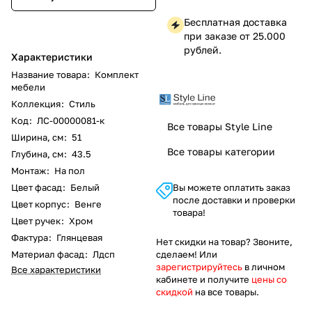
Бесплатная доставка
при заказе от 25.000
рублей.
Характеристики
Название товара
:
Комплект
мебели
Коллекция
:
Стиль
Код
:
ЛС-00000081-к
Все товары Style Line
Ширина, см
:
51
Все товары категории
Глубина, см
:
43.5
Монтаж
:
На пол
Цвет фасад
:
Белый
Вы можете оплатить заказ
после доставки и проверки
Цвет корпус
:
Венге
товара!
Цвет ручек
:
Хром
Фактура
:
Глянцевая
Нет скидки на товар? Звоните,
Материал фасад
:
Лдсп
сделаем! Или
зарегистрируйтесь
в личном
Все характеристики
кабинете и получите
цены со
скидкой
на все товары.