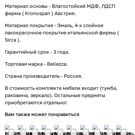
Материал основы - Влагостойкий МДФ, ЛДСП
фирма ( Kronospan ) Австрия.
Материал покрытия - Эмаль, 4-х слойное
лакокрасочное покрытие итальянской фирмы (
Sirca ).
Гарантийный срок - 3 года.
Торговая марка - Bellezza.
Страна производитель - Россия.
В стоимость комплекта мебели входит (тумба,
раковина, зеркало). Остальные предметы
приобретаются отдельно!
Вам также может понравиться
65 025
64 961
31 383
20 449
30 242
23 163
25 376
30 741
28 241
86 805