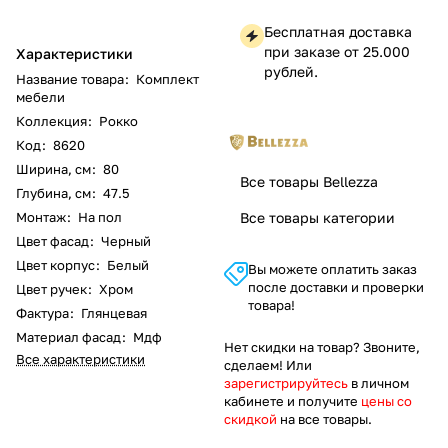
Бесплатная доставка
при заказе от 25.000
Характеристики
рублей.
Название товара
:
Комплект
мебели
Коллекция
:
Рокко
Код
:
8620
Ширина, см
:
80
Все товары Bellezza
Глубина, см
:
47.5
Монтаж
:
На пол
Все товары категории
Цвет фасад
:
Черный
Цвет корпус
:
Белый
Вы можете оплатить заказ
после доставки и проверки
Цвет ручек
:
Хром
товара!
Фактура
:
Глянцевая
Материал фасад
:
Мдф
Нет скидки на товар? Звоните,
Все характеристики
сделаем! Или
зарегистрируйтесь
в личном
кабинете и получите
цены со
скидкой
на все товары.