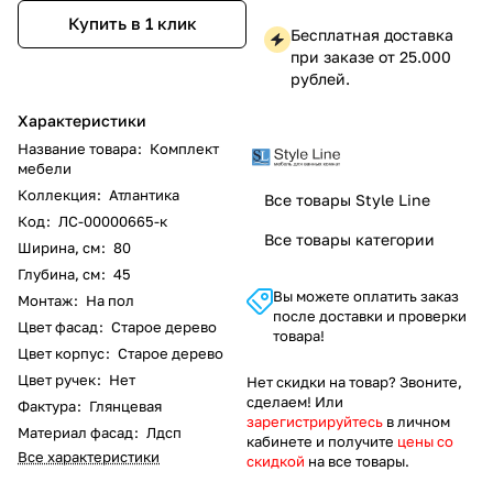
Купить в 1 клик
Бесплатная доставка
при заказе от 25.000
рублей.
Характеристики
Название товара
:
Комплект
мебели
Коллекция
:
Атлантика
Все товары Style Line
Код
:
ЛС-00000665-к
Все товары категории
Ширина, см
:
80
Глубина, см
:
45
Вы можете оплатить заказ
Монтаж
:
На пол
после доставки и проверки
Цвет фасад
:
Старое дерево
товара!
Цвет корпус
:
Старое дерево
Цвет ручек
:
Нет
Нет скидки на товар? Звоните,
сделаем! Или
Фактура
:
Глянцевая
зарегистрируйтесь
в личном
Материал фасад
:
Лдсп
кабинете и получите
цены со
Все характеристики
скидкой
на все товары.