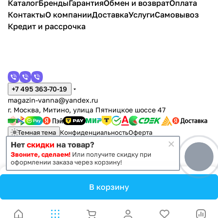
Каталог
Бренды
Гарантия
Обмен и возврат
Оплата
патина
сной,
сной,
напо
ьный,
компл
есно
есно
напол
белый
сереб
Контакты
О компании
Доставка
Услуги
Самовывоз
пейна
белы
льны
прав
ект,
й,
й,
ьный,
/вяз
ро
, хром
й,
й,
ый,
напол
белы
черн
белый
швейц
Кредит и рассрочка
хром
белы
бетон
ьный,
й
ый
арски
й
белы
й
й
+7 495 363-70-19
magazin-vanna@yandex.ru
г. Москва, Митино, улица Пятницкое шоссе 47
Темная тема
Конфиденциальность
Оферта
Нет
скидки
на товар?
Звоните, сделаем!
Или получите скидку при
© 2011 - 2026 Vanna-vanna.ru
оформлении заказа через корзину!
В корзину