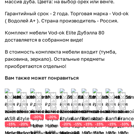
массив дуба. Цвета: на выбор орех или венге.
Гарантийный срок - 2 года. Торговая марка - Vod-ok
( Водолей А+ ). Страна производитель - Россия.
Комплект мебели Vod-ok Elite Дубэлла 80
доставляется в собранном виде!
В стоимость комплекта мебели входит (тумба,
раковина, зеркало). Остальные предметы
приобретаются отдельно!
Вам также может понравиться
64 961
29 650
37 399
37 399
25 677
39 928
28 708
93 366
34 640
35 226
₽
₽
₽
₽
₽
₽
₽
₽
₽
₽
76 425
37 063
46 749 ₽
46 749 ₽
32 096
46 974
33 774
109 842
40 753
39 140
-20%
-20%
₽
₽
₽
₽
₽
₽
₽
₽
-15%
-20%
-20%
-15%
-15%
-15%
-15%
-10%
Мебел
Мебел
ь для
ь для
Мебе
Мебел
Мебе
Меб
Мебе
Мебе
Мебе
Мебе