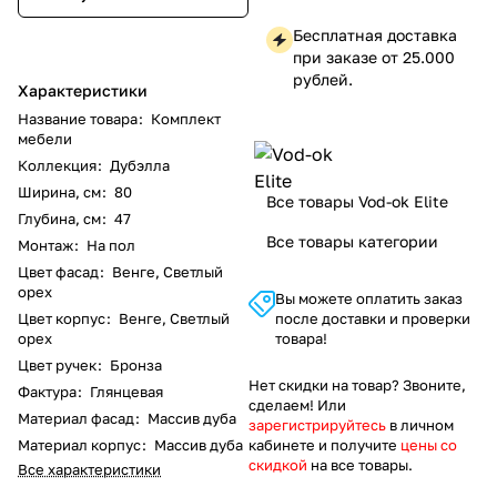
Бесплатная доставка
при заказе от 25.000
рублей.
Характеристики
Название товара
:
Комплект
мебели
Коллекция
:
Дубэлла
Ширина, см
:
80
Все товары Vod-ok Elite
Глубина, см
:
47
Все товары категории
Монтаж
:
На пол
Цвет фасад
:
Венге, Светлый
орех
Вы можете оплатить заказ
Цвет корпус
:
Венге, Светлый
после доставки и проверки
орех
товара!
Цвет ручек
:
Бронза
Нет скидки на товар? Звоните,
Фактура
:
Глянцевая
сделаем! Или
Материал фасад
:
Массив дуба
зарегистрируйтесь
в личном
Материал корпус
:
Массив дуба
кабинете и получите
цены со
скидкой
на все товары.
Все характеристики