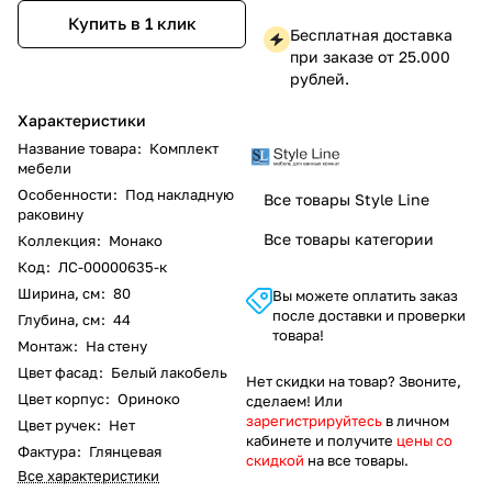
Купить в 1 клик
Бесплатная доставка
при заказе от 25.000
рублей.
Характеристики
Название товара
:
Комплект
мебели
Особенности
:
Под накладную
Все товары Style Line
раковину
Все товары категории
Коллекция
:
Монако
Код
:
ЛС-00000635-к
Ширина, см
:
80
Вы можете оплатить заказ
после доставки и проверки
Глубина, см
:
44
товара!
Монтаж
:
На стену
Цвет фасад
:
Белый лакобель
Нет скидки на товар? Звоните,
Цвет корпус
:
Ориноко
сделаем! Или
зарегистрируйтесь
в личном
Цвет ручек
:
Нет
кабинете и получите
цены со
Фактура
:
Глянцевая
скидкой
на все товары.
Все характеристики