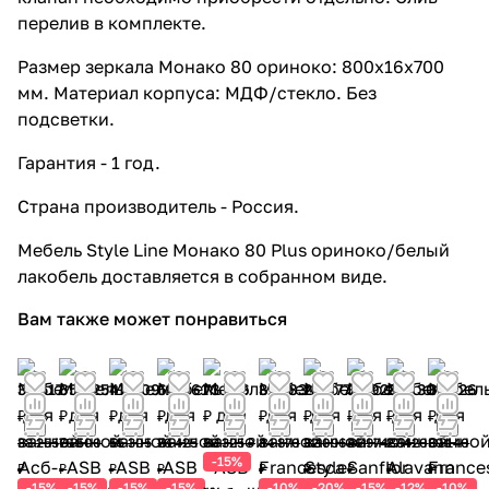
перелив в комплекте.
Размер зеркала Монако 80 ориноко: 800x16x700
мм. Материал корпуса: МДФ/стекло. Без
подсветки.
Гарантия - 1 год.
Страна производитель - Россия.
Мебель Style Line Монако 80 Plus ориноко/белый
лакобель доставляется в собранном виде.
Вам также может понравиться
32 517
65 025
47 009
64 961
73 376
31 383
25 677
39 928
24 130
35 226
₽
₽
₽
₽
₽
₽
₽
₽
₽
₽
38 255
76 500
55 305
76 425
86 325 ₽
34 870
32 096
46 974
27 420
39 140
-15%
₽
₽
₽
₽
₽
₽
₽
₽
₽
-15%
-15%
-15%
-15%
-10%
-20%
-15%
-12%
-10%