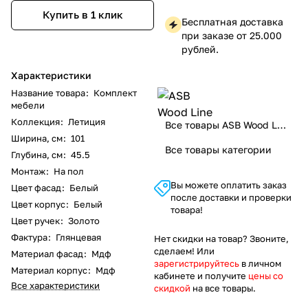
Купить в 1 клик
Бесплатная доставка
при заказе от 25.000
рублей.
Характеристики
Название товара
:
Комплект
мебели
Коллекция
:
Летиция
Все товары ASB Wood Line
Ширина, см
:
101
Все товары категории
Глубина, см
:
45.5
Монтаж
:
На пол
Вы можете оплатить заказ
Цвет фасад
:
Белый
после доставки и проверки
Цвет корпус
:
Белый
товара!
Цвет ручек
:
Золото
Фактура
:
Глянцевая
Нет скидки на товар? Звоните,
сделаем! Или
Материал фасад
:
Мдф
зарегистрируйтесь
в личном
Материал корпус
:
Мдф
кабинете и получите
цены со
Все характеристики
скидкой
на все товары.