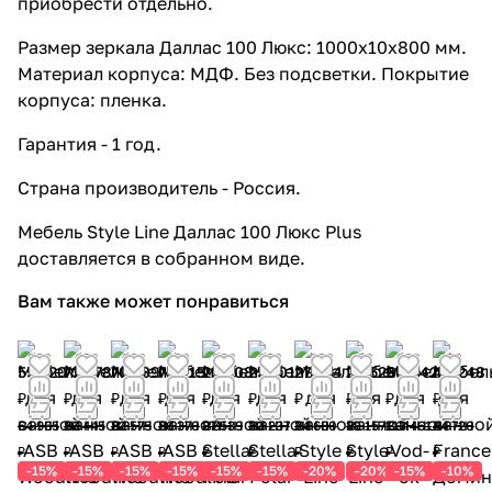
приобрести отдельно.
Размер зеркала Даллас 100 Люкс: 1000x10x800 мм.
Материал корпуса: МДФ. Без подсветки. Покрытие
корпуса: пленка.
Гарантия - 1 год.
Страна производитель - Россия.
Мебель Style Line Даллас 100 Люкс Plus
доставляется в собранном виде.
Вам также может понравиться
55 220
73 478
70 189
73 415
23 408
25 701
27 744
26 526
96 442
40 248
₽
₽
₽
₽
₽
₽
₽
₽
₽
₽
64 965
86 445
82 575
86 370
27 539
30 237
34 680
33 157
113 461
44 720
₽
₽
₽
₽
₽
₽
₽
₽
₽
₽
-15%
-15%
-15%
-15%
-15%
-15%
-20%
-20%
-15%
-10%