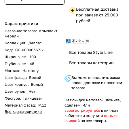
Бесплатная доставка
при заказе от 25.000
рублей.
Характеристики
Название товара
:
Комплект
мебели
Коллекция
:
Даллас
Код
:
СС-00000567-к
Все товары Style Line
Ширина, см
:
100
Все товары категории
Глубина, см
:
48
Монтаж
:
На стену
Цвет фасад
:
Белый
Вы можете оплатить заказ
после доставки и проверки
Цвет корпус
:
Белый
товара!
Цвет ручек
:
Нет
Фактура
:
Глянцевая
Нет скидки на товар? Звоните,
Материал фасад
:
Мдф
сделаем! Или
зарегистрируйтесь
в личном
Все характеристики
кабинете и получите
цены со
скидкой
на все товары.