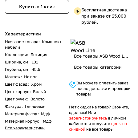
Купить в 1 клик
Бесплатная доставка
при заказе от 25.000
рублей.
Характеристики
Название товара
:
Комплект
мебели
Коллекция
:
Летиция
Все товары ASB Wood Line
Ширина, см
:
101
Все товары категории
Глубина, см
:
45.5
Монтаж
:
На пол
Вы можете оплатить заказ
Цвет фасад
:
Хром
после доставки и проверки
Цвет корпус
:
Белый
товара!
Цвет ручек
:
Золото
Фактура
:
Глянцевая
Нет скидки на товар? Звоните,
сделаем! Или
Материал фасад
:
Мдф
зарегистрируйтесь
в личном
Материал корпус
:
Мдф
кабинете и получите
цены со
Все характеристики
скидкой
на все товары.