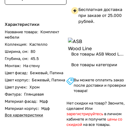
Бесплатная доставка
при заказе от 25.000
рублей.
Характеристики
Название товара
:
Комплект
мебели
Коллекция
:
Кастелло
Ширина, см
:
80
Все товары ASB Wood Line
Глубина, см
:
45.5
Все товары категории
Монтаж
:
На стену
Цвет фасад
:
Бежевый, Патина
Цвет корпус
:
Бежевый, Патина
Вы можете оплатить заказ
после доставки и проверки
Цвет ручек
:
Хром
товара!
Фактура
:
Глянцевая
Материал фасад
:
Мдф
Нет скидки на товар? Звоните,
Материал корпус
:
Мдф
сделаем! Или
зарегистрируйтесь
в личном
Все характеристики
кабинете и получите
цены со
скидкой
на все товары.