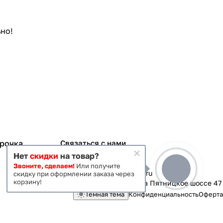
но!
срочка
Связаться с нами
Нет
скидки
на товар?
+7 495 363-70-19
Звоните, сделаем!
Или получите
magazin-vanna@yandex.ru
скидку при оформлении заказа через
корзину!
г. Москва, Митино, улица Пятницкое шоссе 47
Темная тема
Конфиденциальность
Оферта