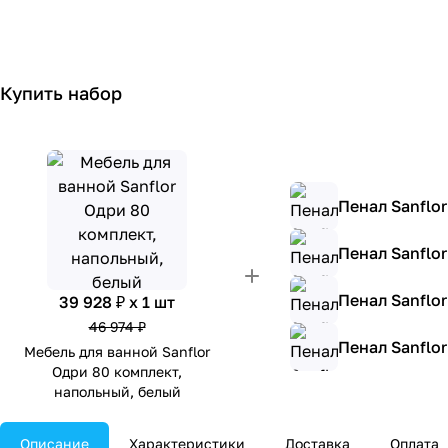
Купить набор
Пенал Sanflo
Пенал Sanflo
Пенал Sanflo
39 928 ₽ x 1 шт
46 974 ₽
Пенал Sanflo
Мебель для ванной Sanflor
Одри 80 комплект,
напольный, белый
Описание
Характеристики
Доставка
Оплата