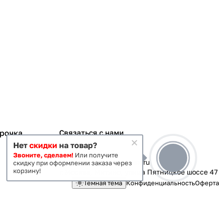
срочка
Связаться с нами
Нет
скидки
на товар?
+7 495 363-70-19
Звоните, сделаем!
Или получите
magazin-vanna@yandex.ru
скидку при оформлении заказа через
корзину!
г. Москва, Митино, улица Пятницкое шоссе 47
Темная тема
Конфиденциальность
Оферта