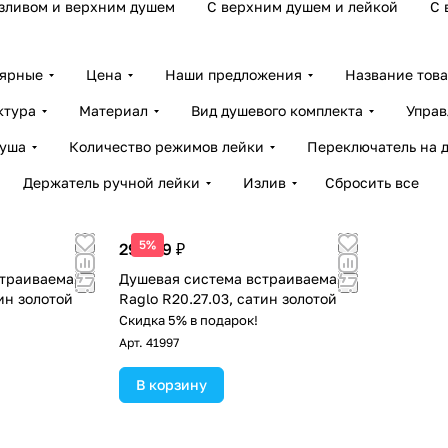
зливом и верхним душем
С верхним душем и лейкой
С 
лярные
Цена
Наши предложения
Название тов
ктура
Материал
Вид душевого комплекта
Управ
душа
Количество режимов лейки
Переключатель на 
Держатель ручной лейки
Излив
Сбросить все
5%
29 839 ₽
страиваемая
Душевая система встраиваемая
тин золотой
Raglo R20.27.03, сатин золотой
Скидка 5% в подарок!
Арт.
41997
В корзину