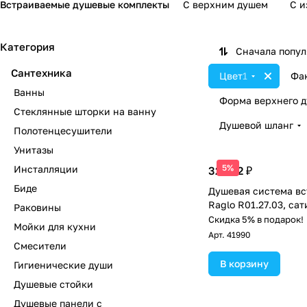
Встраиваемые душевые комплекты
С верхним душем
С и
Категория
Сначала попу
Сантехника
Цвет
1
Фа
Ванны
Форма верхнего 
Стеклянные шторки на ванну
Душевой шланг
Полотенцесушители
Унитазы
5%
Инсталляции
32 562 ₽
Биде
Душевая система в
Raglo R01.27.03, са
Раковины
Скидка 5% в подарок!
Мойки для кухни
Арт.
41990
Смесители
В корзину
Гигиенические души
Душевые стойки
Душевые панели с