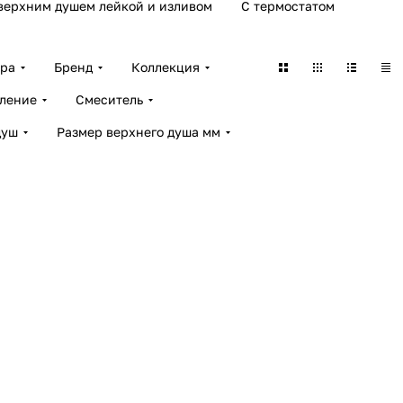
верхним душем лейкой и изливом
С термостатом
ара
Бренд
Коллекция
ление
Смеситель
душ
Размер верхнего душа мм