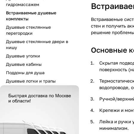
Встраивае
гидромассажем
Встраиваемые душевые
комплекты
Встраиваемые сис
стен и получить а
Душевые стеклянные
решение проблемы 
перегородки
Душевые стеклянные двери в
нишу
Основные к
Душевые уголки
Скрытая подво
Душевые кабины
поверхность (н
Поддоны для душа
Термостатическ
Душевые лотки и трапы
водопроводе, о
Ручной/верхни
Крепежи и мон
Лейка и ручки 
минимализм.