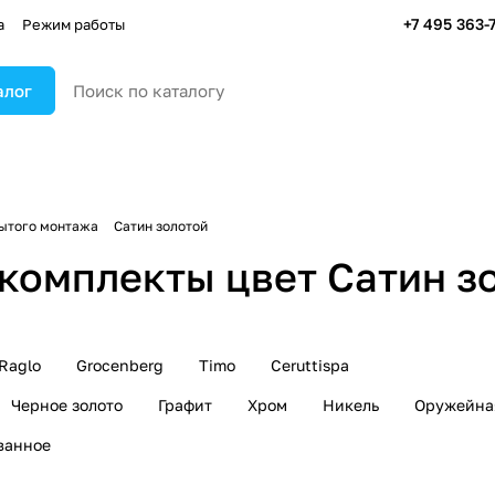
+7 495 363-
а
Режим работы
алог
ытого монтажа
Сатин золотой
комплекты цвет Сатин з
Raglo
Grocenberg
Timo
Ceruttispa
Черное золото
Графит
Хром
Никель
Оружейна
ванное