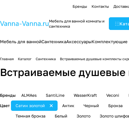
Бренды
Контакты
Доставк
Мебель для ванной комнаты и
Кат
сантехника
Мебель для ванной
Сантехника
Аксессуары
Комплектующие
Главная
Каталог
Сантехника
Встраиваемые душевые комплекты скр
Встраиваемые душевые 
Бренды
ALMAes
SantiLine
WasserKraft
Veconi
Цвет
Сатин золотой
Антик
Черный
Бронза
Темная бронза
Белый
Золото
Золото шлифо