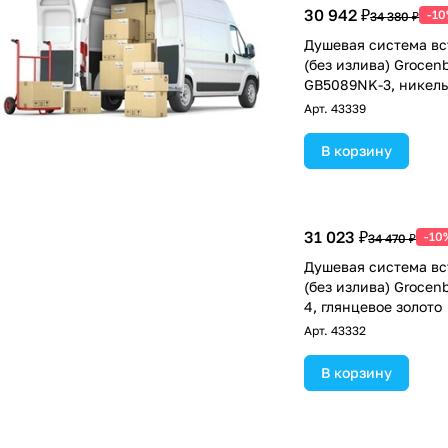
30 942 ₽
-1
34 380 ₽
Душевая система в
(без излива) Grocen
GB5089NK-3, никель
Арт.
43339
В корзину
31 023 ₽
-10
34 470 ₽
Душевая система в
(без излива) Groce
4, глянцевое золото
Арт.
43332
В корзину