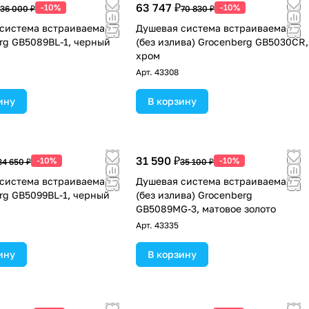
63 747 ₽
-10%
-10%
36 000 ₽
70 830 ₽
система встраиваемая
Душевая система встраиваемая
rg GB5089BL-1, черный
(без излива) Grocenberg GB5030CR,
хром
Арт.
43308
ину
В корзину
31 590 ₽
-10%
-10%
34 650 ₽
35 100 ₽
система встраиваемая
Душевая система встраиваемая
rg GB5099BL-1, черный
(без излива) Grocenberg
GB5089MG-3, матовое золото
Арт.
43335
ину
В корзину