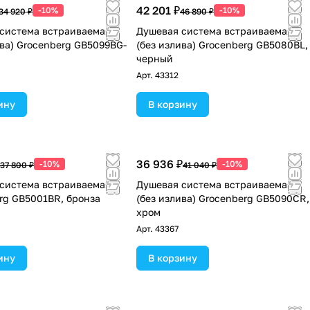
42 201 ₽
-10%
-10%
34 920 ₽
46 890 ₽
система встраиваемая
Душевая система встраиваемая
ива) Grocenberg GB5099BG-
(без излива) Grocenberg GB5080BL,
черный
Арт.
43312
ину
В корзину
36 936 ₽
-10%
-10%
37 800 ₽
41 040 ₽
система встраиваемая
Душевая система встраиваемая
rg GB5001BR, бронза
(без излива) Grocenberg GB5090CR,
хром
Арт.
43367
ину
В корзину