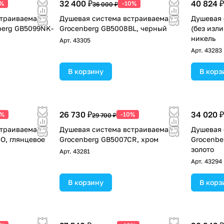
32 400 ₽
40 824 ₽
0%
-10%
36 000 ₽
страиваемая
Душевая система встраиваемая
Душевая 
nberg GB5099NK-
Grocenberg GB5008BL, черный
(без изл
никель
Арт.
43305
Арт.
43283
В корзину
В корз
26 730 ₽
34 020 ₽
0%
-10%
29 700 ₽
страиваемая
Душевая система встраиваемая
Душевая 
O, глянцевое
Grocenberg GB5007CR, хром
Grocenbe
золото
Арт.
43281
Арт.
43294
В корзину
В корз