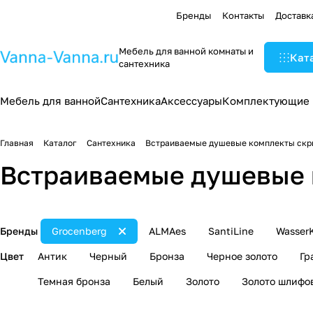
Бренды
Контакты
Доставк
Мебель для ванной комнаты и
Кат
сантехника
Мебель для ванной
Сантехника
Аксессуары
Комплектующие
Главная
Каталог
Сантехника
Встраиваемые душевые комплекты скр
Встраиваемые душевые 
Бренды
Grocenberg
ALMAes
SantiLine
WasserK
Цвет
Антик
Черный
Бронза
Черное золото
Гр
Темная бронза
Белый
Золото
Золото шлифо