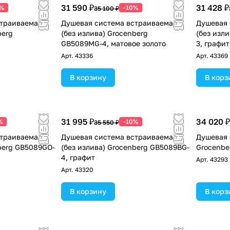
31 590 ₽
31 428 ₽
0%
-10%
35 100 ₽
страиваемая
Душевая система встраиваемая
Душевая 
berg
(без излива) Grocenberg
(без изл
GB5089MG-4, матовое золото
3, графит
Арт.
43336
Арт.
43369
В корзину
В корз
31 995 ₽
34 020 ₽
%
-10%
35 550 ₽
страиваемая
Душевая система встраиваемая
Душевая 
nberg GB5089GO-
(без излива) Grocenberg GB5089BG-
Grocenbe
4, графит
Арт.
43293
Арт.
43320
В корзину
В корз