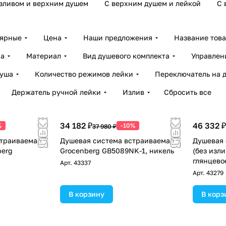
зливом и верхним душем
С верхним душем и лейкой
С 
лярные
Цена
Наши предложения
Название тов
ра
Материал
Вид душевого комплекта
Управлен
душа
Количество режимов лейки
Переключатель на 
Держатель ручной лейки
Излив
Сбросить все
34 182 ₽
46 332 ₽
%
-10%
37 980 ₽
страиваемая
Душевая система встраиваемая
Душевая 
berg
Grocenberg GB5089NK-1, никель
(без изл
глянцево
Арт.
43337
Арт.
43279
В корзину
В корз