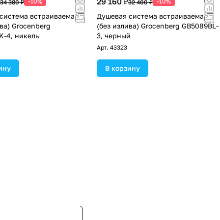
29 160 ₽
-10%
-10%
34 380 ₽
32 400 ₽
система встраиваемая
Душевая система встраиваемая
ива) Grocenberg
(без излива) Grocenberg GB5089BL-
-4, никель
3, черный
Арт.
43323
ину
В корзину