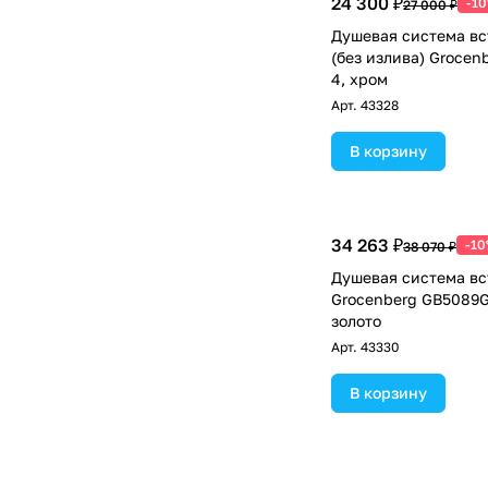
24 300 ₽
-1
27 000 ₽
Душевая система в
(без излива) Groce
4, хром
Арт.
43328
В корзину
34 263 ₽
-1
38 070 ₽
Душевая система в
Grocenberg GB5089G
золото
Арт.
43330
В корзину