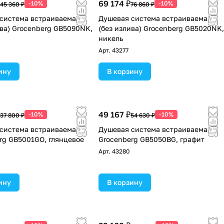
69 174 ₽
-10%
-10%
45 360 ₽
76 860 ₽
система встраиваемая
Душевая система встраиваемая
ива) Grocenberg GB5090NK,
(без излива) Grocenberg GB5020NK,
никель
Арт.
43277
ину
В корзину
49 167 ₽
-10%
-10%
37 800 ₽
54 630 ₽
система встраиваемая
Душевая система встраиваемая
rg GB5001GO, глянцевое
Grocenberg GB5050BG, графит
Арт.
43280
ину
В корзину