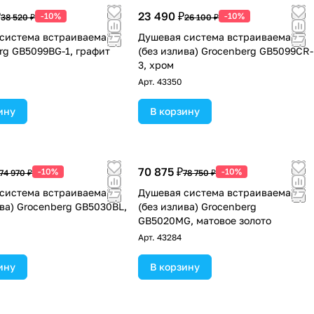
₽
23 490 ₽
-10%
-10%
38 520 ₽
26 100 ₽
система встраиваемая
Душевая система встраиваемая
rg GB5099BG-1, графит
(без излива) Grocenberg GB5099CR-
3, хром
Арт.
43350
ину
В корзину
70 875 ₽
-10%
-10%
74 970 ₽
78 750 ₽
система встраиваемая
Душевая система встраиваемая
ива) Grocenberg GB5030BL,
(без излива) Grocenberg
GB5020MG, матовое золото
Арт.
43284
ину
В корзину