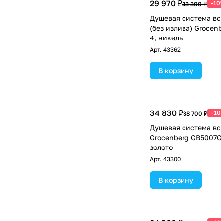
29 970 ₽
-1
33 300 ₽
Душевая система в
(без излива) Groce
4, никель
Арт.
43362
В корзину
34 830 ₽
-1
38 700 ₽
Душевая система в
Grocenberg GB5007G
золото
Арт.
43300
В корзину