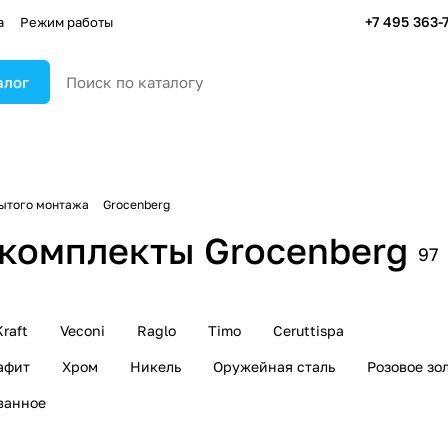
+7 495 363-
а
Режим работы
алог
ытого монтажа
Grocenberg
комплекты Grocenberg
97
raft
Veconi
Raglo
Timo
Ceruttispa
афит
Хром
Никель
Оружейная сталь
Розовое зо
ванное