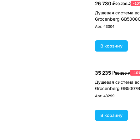
26 730 ₽
-10
29 700 ₽
Душевая система в
Grocenberg GB5008C
Арт.
43304
В корзину
35 235 ₽
-10
39 150 ₽
Душевая система в
Grocenberg GB5007B
Арт.
43299
В корзину