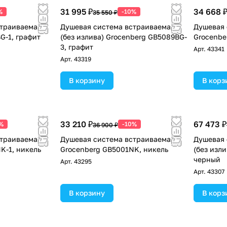
31 995 ₽
34 668 
%
-10%
35 550 ₽
страиваемая
Душевая система встраиваемая
Душевая 
G-1, графит
(без излива) Grocenberg GB5089BG-
Grocenbe
3, графит
Арт.
43341
Арт.
43319
В корзину
В корз
33 210 ₽
67 473 ₽
%
-10%
36 900 ₽
страиваемая
Душевая система встраиваемая
Душевая 
K-1, никель
Grocenberg GB5001NK, никель
(без изл
черный
Арт.
43295
Арт.
43307
В корзину
В корз