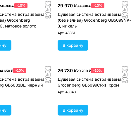
29 970 ₽
-10%
-10%
50 760 ₽
33 300 ₽
система встраиваемая
Душевая система встраиваемая
ива) Grocenberg
(без излива) Grocenberg GB5099NK-
, матовое золото
3, никель
Арт.
43361
ину
В корзину
26 730 ₽
-10%
-10%
34 650 ₽
29 700 ₽
система встраиваемая
Душевая система встраиваемая
rg GB5001BL, черный
Grocenberg GB5099CR-1, хром
Арт.
43348
ину
В корзину