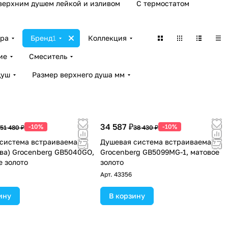
верхним душем лейкой и изливом
С термостатом
ара
Бренд
1
Коллекция
ие
Смеситель
душ
Размер верхнего душа мм
34 587 ₽
-10%
-10%
51 480 ₽
38 430 ₽
система встраиваемая
Душевая система встраиваемая
ива) Grocenberg GB5040GO,
Grocenberg GB5099MG-1, матовое
е золото
золото
Арт.
43356
ину
В корзину