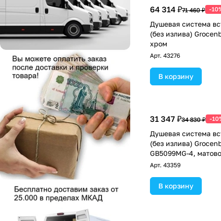
64 314 ₽
-10
71 460 ₽
Душевая система в
(без излива) Grocen
хром
Арт.
43276
В корзину
31 347 ₽
-10
34 830 ₽
Душевая система в
(без излива) Grocen
GB5099MG-4, матово
Арт.
43359
В корзину