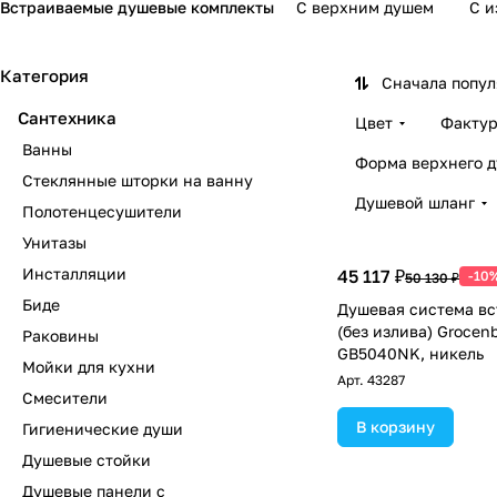
Встраиваемые душевые комплекты
С верхним душем
С и
Категория
Сначала попу
Сантехника
Цвет
Факту
Ванны
Форма верхнего 
Стеклянные шторки на ванну
Душевой шланг
Полотенцесушители
Унитазы
Инсталляции
45 117 ₽
-10
50 130 ₽
Биде
Душевая система в
(без излива) Grocen
Раковины
GB5040NK, никель
Мойки для кухни
Арт.
43287
Смесители
В корзину
Гигиенические души
Душевые стойки
Душевые панели с