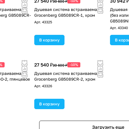
27 540 ₽
30 942 ₽
0%
-10%
30 600 ₽
страиваемая
Душевая система встраиваемая
Душевая 
nberg GB5089CR-
Grocenberg GB5089CR-1, хром
(без изл
GB5089NK
Арт.
43325
Арт.
43340
В корзину
В корз
27 540 ₽
0%
-10%
30 600 ₽
страиваемая
Душевая система встраиваемая
O-2, глянцевое
Grocenberg GB5089CR-2, хром
Арт.
43326
В корзину
Загрузить еще