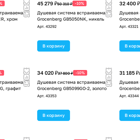
45 279 ₽
32 400 ₽
%
-10%
50 310 ₽
страиваемая
Душевая система встраиваемая
Душевая 
R, хром
Grocenberg GB5050NK, никель
Grocenbe
Арт.
43292
Арт.
43321
В корзину
В корз
34 020 ₽
31 185 ₽
%
-10%
37 800 ₽
страиваемая
Душевая система встраиваемая
Душевая 
G, графит
Grocenberg GB5099GO-2, золото
Grocenbe
Арт.
43353
Арт.
43344
В корзину
В корз