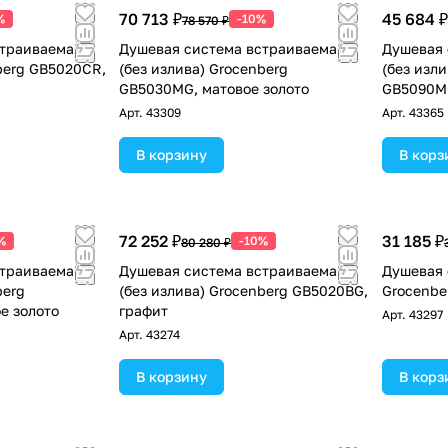
70 713 ₽
45 684 ₽
%
-10%
78 570 ₽
страиваемая
Душевая система встраиваемая
Душевая 
berg GB5020CR,
(без излива) Grocenberg
(без изл
GB5030MG, матовое золото
GB5090MG
Арт.
43309
Арт.
43365
В корзину
В корз
72 252 ₽
31 185 ₽
%
-10%
80 280 ₽
страиваемая
Душевая система встраиваемая
Душевая 
berg
(без излива) Grocenberg GB5020BG,
Grocenbe
е золото
графит
Арт.
43297
Арт.
43274
В корзину
В корз