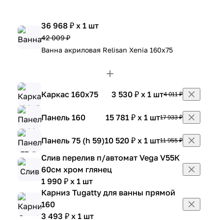
36 968 ₽ x 1 шт
42 009 ₽
Ванна акриловая Relisan Xenia 160х75
Каркас 160х75
3 530 ₽ x 1 шт
4 011 ₽
Панель 160
15 781 ₽ x 1 шт
17 933 ₽
Панель 75 (h 59)
10 520 ₽ x 1 шт
11 955 ₽
Слив перелив п/автомат Vega V55К
60см хром глянец
1 990 ₽ x 1 шт
Карниз Tugatty для ванны прямой
160
3 493 ₽ x 1 шт