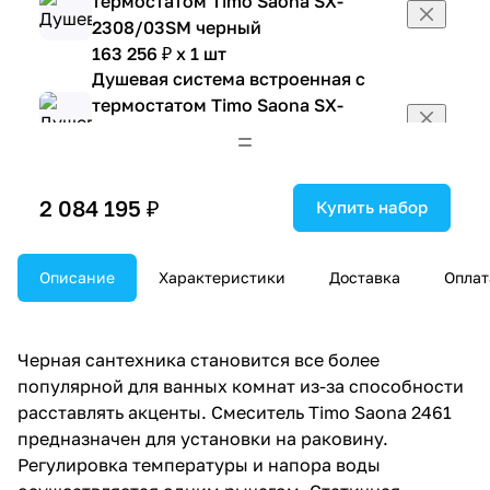
термостатом Timo Saona SX-
2308/03SM черный
163 256 ₽ x 1 шт
Душевая система встроенная с
термостатом Timo Saona SX-
2350/03SM черный
108 237 ₽ x 1 шт
Душевая система встроенная с
2 084 195 ₽
Купить набор
термостатом Timo Saona SX-
2358/03SM черный
130 311 ₽ x 1 шт
Описание
Характеристики
Доставка
Оплат
Душевая система встроенная с
термостатом Timo Saona SX-
2370/03SM черный
Черная сантехника становится все более
118 850 ₽ x 1 шт
популярной для ванных комнат из-за способности
Душевая система встроенная с
расставлять акценты. Смеситель Timo Saona 2461
термостатом Timo Saona SX-
предназначен для установки на раковину.
2399/03SM черный
Регулировка температуры и напора воды
82 771 ₽ x 1 шт