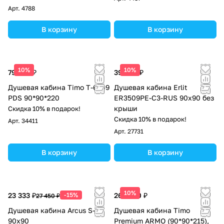
Арт.
4788
В корзину
В корзину
10%
10%
79 700 ₽
39 983 ₽
Душевая кабина Timo T-6609
Душевая кабина Erlit
PDS 90*90*220
ER3509PE-C3-RUS 90x90 без
крыши
Скидка 10% в подарок!
Скидка 10% в подарок!
Арт.
34411
Арт.
27731
В корзину
В корзину
10%
23 333 ₽
-15%
263 500 ₽
27 450 ₽
Душевая кабина Arcus S-12
Душевая кабина Timo
90x90
Premium ARMO (90*90*215),