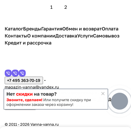
1
2
Каталог
Бренды
Гарантия
Обмен и возврат
Оплата
Контакты
О компании
Доставка
Услуги
Самовывоз
Кредит и рассрочка
+7 495 363-70-19
magazin-vanna@yandex.ru
г. Москва, Митино, улица Пятницкое шоссе 47
Нет
скидки
на товар?
Звоните, сделаем!
Или получите скидку при
оформлении заказа через корзину!
Темная тема
Конфиденциальность
Оферта
© 2011 - 2026 Vanna-vanna.ru