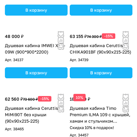
В корзину
В корзину
48 000 ₽
63 155 ₽
-15%
74 300 ₽
Душевая кабина IMWEI XDL-
Душевая кабина Ceruttispa
09W (900*900*2200)
CHIKA901BF (90x90x215-225)
Арт.
34137
Арт.
34739
В корзину
В корзину
10%
62 560 ₽
-15%
189 500 ₽
73 600 ₽
Душевая кабина Ceruttispa
Душевая кабина Timo
MiMi90T без крыши
Premium ILMA 109 с крышей,
(90x90x215-225)
хамам и стульчиком
90*90*222
Скидка 10% в подарок!
Арт.
38465
Арт.
34457