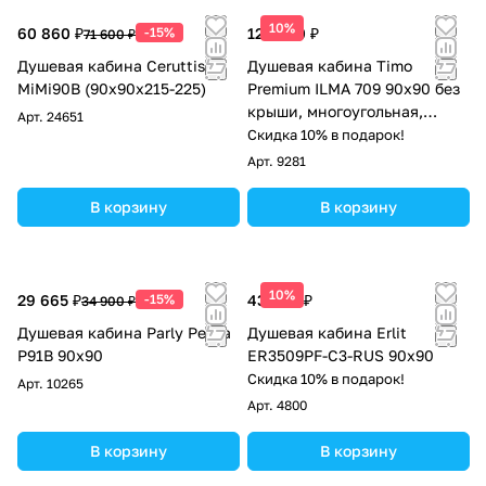
10%
60 860 ₽
-15%
122 600 ₽
71 600 ₽
Душевая кабина Ceruttispa
Душевая кабина Timo
MiMi90B (90x90x215-225)
Premium ILMA 709 90х90 без
крыши, многоугольная,
Арт.
24651
прозрачное стекло
Скидка 10% в подарок!
Арт.
9281
В корзину
В корзину
10%
29 665 ₽
-15%
43 604 ₽
34 900 ₽
Душевая кабина Parly Penta
Душевая кабина Erlit
P91B 90x90
ER3509PF-C3-RUS 90x90
Скидка 10% в подарок!
Арт.
10265
Арт.
4800
В корзину
В корзину