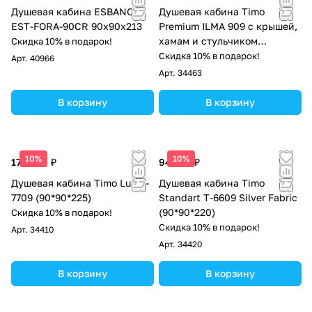
Душевая кабина ESBANO
Душевая кабина Timo
EST-FORA-90CR 90х90х213
Premium ILMA 909 с крышей,
хамам и стульчиком
Скидка 10% в подарок!
90*90*222
Скидка 10% в подарок!
Арт.
40966
Арт.
34463
В корзину
В корзину
10%
10%
173 400 ₽
94 700 ₽
Душевая кабина Timo Lux T-
Душевая кабина Timo
7709 (90*90*225)
Standart T-6609 Silver Fabric
(90*90*220)
Скидка 10% в подарок!
Скидка 10% в подарок!
Арт.
34410
Арт.
34420
В корзину
В корзину