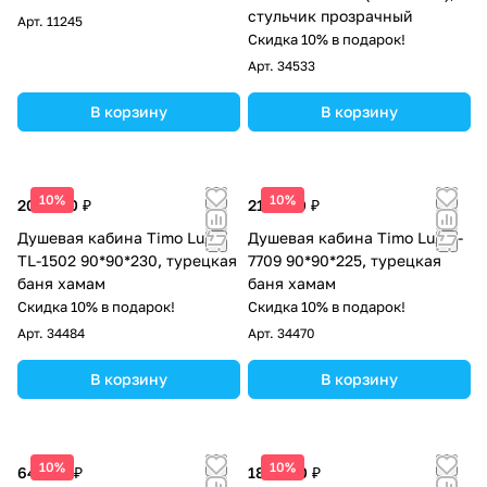
стульчик прозрачный
Арт.
11245
Скидка 10% в подарок!
Арт.
34533
В корзину
В корзину
10%
10%
203 000 ₽
218 200 ₽
Душевая кабина Timo Lux
Душевая кабина Timo Lux T-
TL-1502 90*90*230, турецкая
7709 90*90*225, турецкая
баня хамам
баня хамам
Скидка 10% в подарок!
Скидка 10% в подарок!
Арт.
34484
Арт.
34470
В корзину
В корзину
10%
10%
64 388 ₽
189 500 ₽