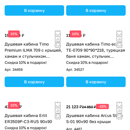
В корзину
В корзину
10%
10%
195 900 ₽
118 600 ₽
Душевая кабина Timo
Душевая кабина Timo eco
Premium ILMA 709 с крышей,
TE-0709 90*90*218, турецкая
хамам и стульчиком
баня хамам, стульчик
90*90*225
прозрачный
Скидка 10% в подарок!
Скидка 10% в подарок!
Арт.
34459
Арт.
34527
В корзину
В корзину
10%
42 380 ₽
21 123 ₽
-15%
24 850 ₽
Душевая кабина Erlit
Душевая кабина Arcus Style
ER3509P-C3-RUS 90x90
S-01 90х90 без крыши
Скидка 10% в подарок!
Арт.
4487