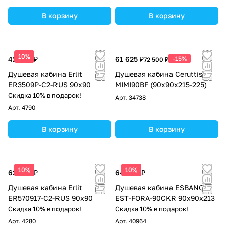
В корзину
В корзину
10%
42 380 ₽
61 625 ₽
-15%
72 500 ₽
Душевая кабина Erlit
Душевая кабина Ceruttispa
ER3509P-C2-RUS 90x90
MIMI90BF (90x90x215-225)
Скидка 10% в подарок!
Арт.
34738
Арт.
4790
В корзину
В корзину
10%
10%
62 685 ₽
64 388 ₽
Душевая кабина Erlit
Душевая кабина ESBANO
ER570917-C2-RUS 90х90
EST-FORA-90CKR 90х90х213
Скидка 10% в подарок!
Скидка 10% в подарок!
Арт.
4280
Арт.
40964