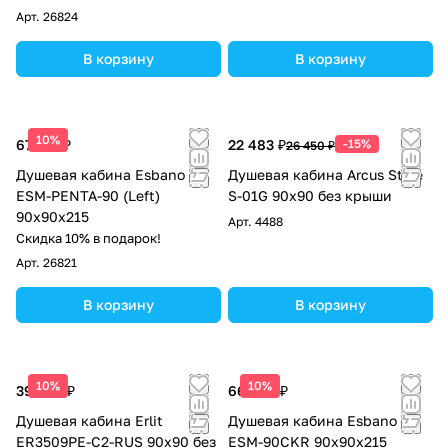
Арт.
26824
В корзину
В корзину
10%
67 575 ₽
22 483 ₽
-15%
26 450 ₽
Душевая кабина Esbano
Душевая кабина Arcus Style
ESM-PENTA-90 (Left)
S-01G 90х90 без крыши
90х90х215
Арт.
4488
Скидка 10% в подарок!
Арт.
26821
В корзину
В корзину
10%
10%
39 983 ₽
66 938 ₽
Душевая кабина Erlit
Душевая кабина Esbano
ER3509PE-C2-RUS 90x90 без
ESM-90CKR 90х90х215