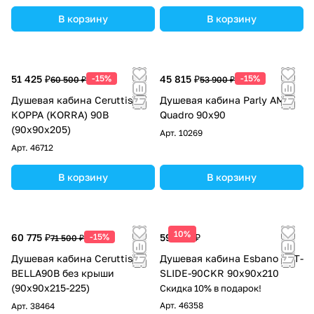
В корзину
В корзину
51 425 ₽
-15%
45 815 ₽
-15%
60 500 ₽
53 900 ₽
Душевая кабина Ceruttispa
Душевая кабина Parly AMI
КОРРА (KORRA) 90B
Quadro 90x90
(90x90x205)
Арт.
10269
Арт.
46712
В корзину
В корзину
10%
60 775 ₽
-15%
59 925 ₽
71 500 ₽
Душевая кабина Ceruttispa
Душевая кабина Esbano EST-
BELLA90B без крыши
SLIDE-90CKR 90х90х210
(90x90x215-225)
Скидка 10% в подарок!
Арт.
46358
Арт.
38464