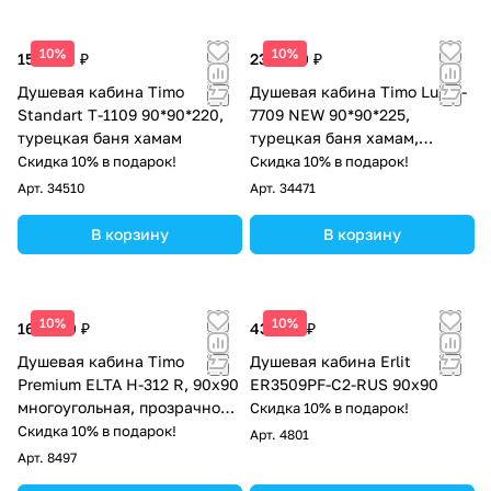
10%
10%
152 300 ₽
233 200 ₽
Душевая кабина Timo
Душевая кабина Timo Lux T-
Standart T-1109 90*90*220,
7709 NEW 90*90*225,
турецкая баня хамам
турецкая баня хамам,
стульчик прозрачный
Скидка 10% в подарок!
Скидка 10% в подарок!
Арт.
34510
Арт.
34471
В корзину
В корзину
10%
10%
166 740 ₽
43 604 ₽
Душевая кабина Timo
Душевая кабина Erlit
Premium ELTA H-312 R, 90х90
ER3509PF-C2-RUS 90x90
многоугольная, прозрачное
Скидка 10% в подарок!
стекло
Скидка 10% в подарок!
Арт.
4801
Арт.
8497