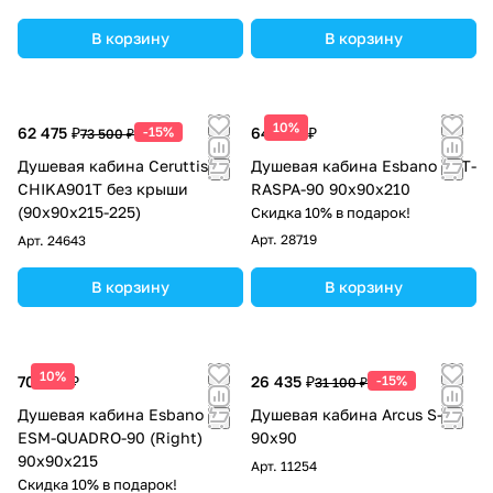
В корзину
В корзину
10%
62 475 ₽
-15%
64 388 ₽
73 500 ₽
Душевая кабина Ceruttispa
Душевая кабина Esbano EST-
CHIKA901T без крыши
RASPA-90 90х90х210
(90x90x215-225)
Скидка 10% в подарок!
Арт.
28719
Арт.
24643
В корзину
В корзину
10%
70 763 ₽
26 435 ₽
-15%
31 100 ₽
Душевая кабина Esbano
Душевая кабина Arcus S-41
ESM-QUADRO-90 (Right)
90x90
90х90х215
Арт.
11254
Скидка 10% в подарок!