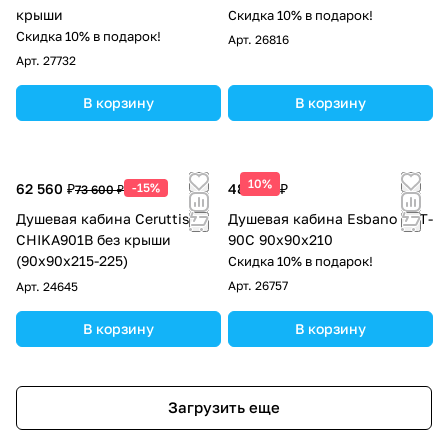
крыши
Скидка 10% в подарок!
Скидка 10% в подарок!
Арт.
26816
Арт.
27732
В корзину
В корзину
10%
62 560 ₽
-15%
48 450 ₽
73 600 ₽
Душевая кабина Ceruttispa
Душевая кабина Esbano EST-
CHIKA901B без крыши
90C 90х90х210
(90x90x215-225)
Скидка 10% в подарок!
Арт.
26757
Арт.
24645
В корзину
В корзину
Загрузить еще