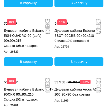
В корзину
В корзину
10%
10%
70 763 ₽
54 825 ₽
Душевая кабина Esbano
Душевая кабина Esbano
ESM-QUADRO-90 (Left)
ESGT-90CRB 90х90х210
90х90х215
Скидка 10% в подарок!
Скидка 10% в подарок!
Арт.
26799
Арт.
26823
В корзину
В корзину
10%
55 463 ₽
33 958 ₽
-15%
39 950 ₽
Душевая кабина Esbano EST-
Душевая кабина Arcus AS-
90CKR 90х90х210
100 90x90 без крыши
Скидка 10% в подарок!
Арт.
11165
Арт.
26761