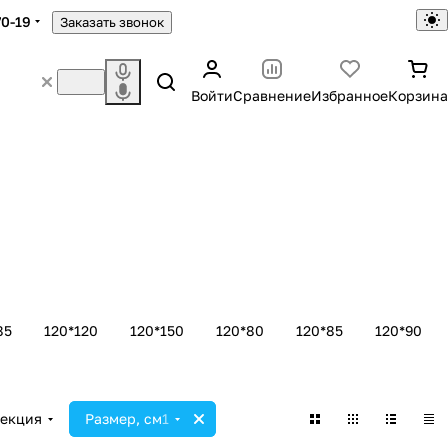
70-19
Заказать звонок
Войти
Сравнение
Избранное
Корзина
85
120*120
120*150
120*80
120*85
120*90
екция
Размер, см
1