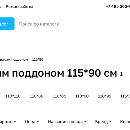
+7 495 363-
а
Режим работы
алог
низким поддоном
115*90
м поддоном 115*90 см
1
110*110
110*80
110*85
110*90
110*95
115*
лярные
Цена
Название товара
Бренд
Колл