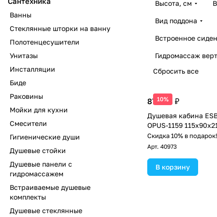
Сантехника
Высота, см
В
Ванны
Вид поддона
Стеклянные шторки на ванну
Встроенное сиден
Полотенцесушители
Унитазы
Гидромассаж вер
Инсталляции
Сбросить все
Биде
Раковины
10%
87 338 ₽
Мойки для кухни
Душевая кабина ES
Смесители
OPUS-1159 115х90х2
Скидка 10% в подарок
Гигиенические души
Арт.
40973
Душевые стойки
Душевые панели с
В корзину
гидромассажем
Встраиваемые душевые
комплекты
Душевые стеклянные