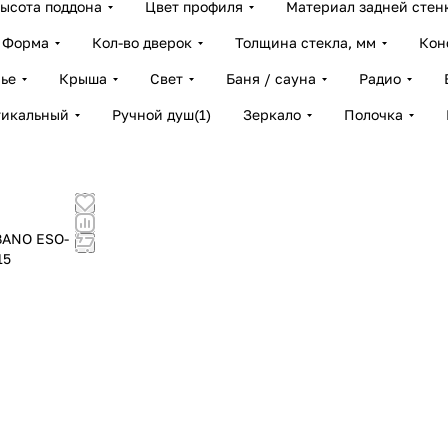
ысота поддона
Цвет профиля
Материал задней стен
Форма
Кол-во дверок
Толщина стекла, мм
Кон
ье
Крыша
Свет
Баня / сауна
Радио
тикальный
Ручной душ
(
1
)
Зеркало
Полочка
BANO ESO-
15
!