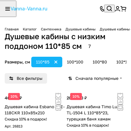
Главная
Каталог
Сантехника
Душевые кабины
Душевые кабины 
Душевые кабины с низким
поддоном 110*85 см
7
Размеры, см
110*85
100*100
100*80
102*10
Все фильтры
Сначала популярные
10%
10%
46 538 ₽
208 800 ₽
Душевая кабина Esbano ESE-
Душевая кабина Timo Lux
118CKR 110х85х210
TL-1504 L 110*85*23,
турецкая баня хамам
Скидка 10% в подарок!
Скидка 10% в подарок!
Арт.
26813