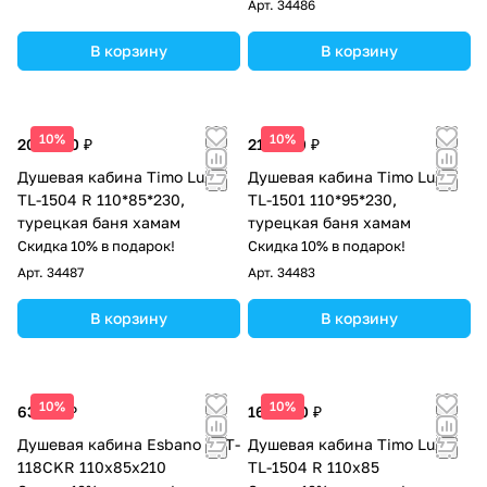
Арт.
34486
В корзину
В корзину
10%
10%
208 800 ₽
212 600 ₽
Душевая кабина Timo Lux
Душевая кабина Timo Lux
TL-1504 R 110*85*230,
TL-1501 110*95*230,
турецкая баня хамам
турецкая баня хамам
Скидка 10% в подарок!
Скидка 10% в подарок!
Арт.
34487
Арт.
34483
В корзину
В корзину
10%
10%
63 113 ₽
164 000 ₽
Душевая кабина Esbano EST-
Душевая кабина Timo Lux
118CKR 110x85x210
TL-1504 R 110х85