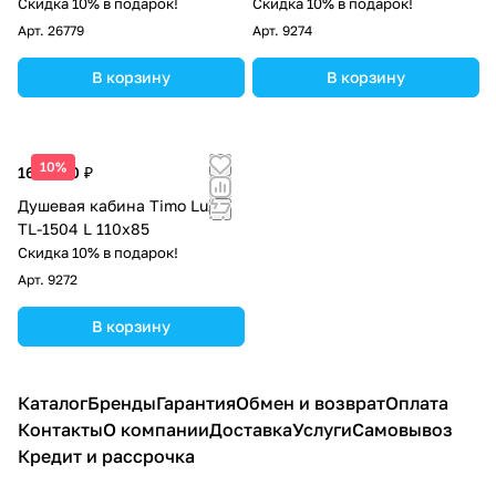
Скидка 10% в подарок!
Скидка 10% в подарок!
Арт.
26779
Арт.
9274
В корзину
В корзину
10%
164 000 ₽
Душевая кабина Timo Lux
TL-1504 L 110х85
Скидка 10% в подарок!
Арт.
9272
В корзину
Каталог
Бренды
Гарантия
Обмен и возврат
Оплата
Контакты
О компании
Доставка
Услуги
Самовывоз
Кредит и рассрочка