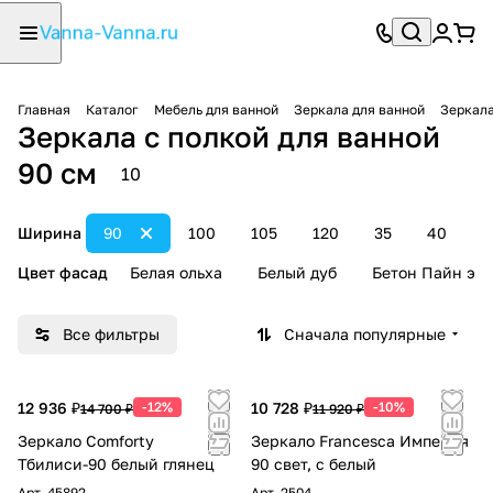
Главная
Каталог
Мебель для ванной
Зеркала для ванной
Зеркала
Зеркала с полкой для ванной
90 см
10
Ширина
90
100
105
120
35
40
4
Цвет фасад
Белая ольха
Белый дуб
Бетон Пайн экз
Все фильтры
Сначала популярные
12 936 ₽
-12%
10 728 ₽
-10%
14 700 ₽
11 920 ₽
Зеркало Comforty
Зеркало Francesca Империя
Тбилиси-90 белый глянец
90 свет, с белый
Арт.
45892
Арт.
2504