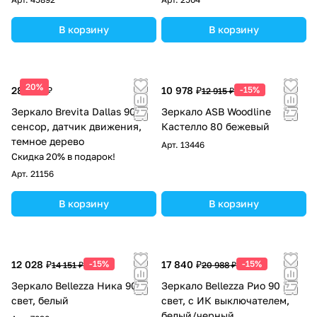
В корзину
В корзину
20%
28 780 ₽
10 978 ₽
-15%
12 915 ₽
Зеркало Brevita Dallas 90
Зеркало ASB Woodline
сенсор, датчик движения,
Кастелло 80 бежевый
темное дерево
Арт.
13446
Скидка 20% в подарок!
Арт.
21156
В корзину
В корзину
12 028 ₽
-15%
17 840 ₽
-15%
14 151 ₽
20 988 ₽
Зеркало Bellezza Ника 90
Зеркало Bellezza Рио 90
свет, белый
свет, с ИК выключателем,
белый/черный