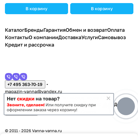
В корзину
В корзину
Каталог
Бренды
Гарантия
Обмен и возврат
Оплата
Контакты
О компании
Доставка
Услуги
Самовывоз
Кредит и рассрочка
+7 495 363-70-19
magazin-vanna@yandex.ru
г. Москва, Митино, улица Пятницкое шоссе 47
Нет
скидки
на товар?
Звоните, сделаем!
Или получите скидку при
оформлении заказа через корзину!
Темная тема
Конфиденциальность
Оферта
© 2011 - 2026 Vanna-vanna.ru