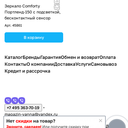
Зеркало Comforty
Портленд-150 с подсветкой,
бесконтактный сенсор
Арт.
45861
В корзину
Каталог
Бренды
Гарантия
Обмен и возврат
Оплата
Контакты
О компании
Доставка
Услуги
Самовывоз
Кредит и рассрочка
+7 495 363-70-19
magazin-vanna@yandex.ru
г. Москва, Митино, улица Пятницкое шоссе 47
Нет
скидки
на товар?
Звоните, сделаем!
Или получите скидку при