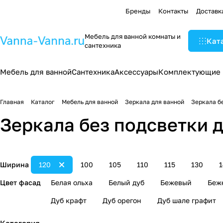
Бренды
Контакты
Доставк
Мебель для ванной комнаты и
Кат
сантехника
Мебель для ванной
Сантехника
Аксессуары
Комплектующие
Главная
Каталог
Мебель для ванной
Зеркала для ванной
Зеркала б
Зеркала без подсветки д
Ширина
120
100
105
110
115
130
Цвет фасад
Белая ольха
Белый дуб
Бежевый
Беж
Дуб крафт
Дуб орегон
Дуб шале графит