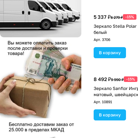
5 337 ₽
-15%
6 279 ₽
Зеркало Stella Pola
белый
Арт.
3706
В корзину
8 492 ₽
-15%
9 990 ₽
Зеркало Sanflor Инг
матовый, швейцарск
Арт.
10891
В корзину