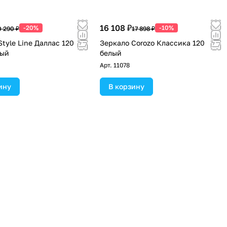
16 108 ₽
-20%
-10%
0 290 ₽
17 898 ₽
tyle Line Даллас 120
Зеркало Corozo Классика 120
лый
белый
Арт.
11078
ину
В корзину