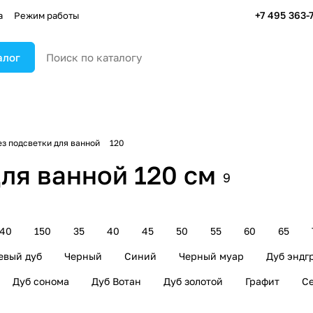
+7 495 363-
а
Режим работы
алог
ез подсветки для ванной
120
ля ванной 120 см
9
140
150
35
40
45
50
55
60
65
евый дуб
Черный
Синий
Черный муар
Дуб эндг
Дуб сонома
Дуб Вотан
Дуб золотой
Графит
С