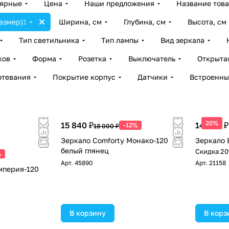
лярные
Цена
Наши предложения
Название тов
азмер)
1
Ширина, см
Глубина, см
Высота, см
Тип светильника
Тип лампы
Вид зеркала
ков
Форма
Розетка
Выключатель
Открыта
отевания
Покрытие корпус
Датчики
Встроенны
20%
15 840 ₽
14 800 ₽
-12%
18 000 ₽
Зеркало Comforty Монако-120
Зеркало 
белый глянец
Скидка 20
%
Арт.
45890
Арт.
21158
мперия-120
В корзину
В корз