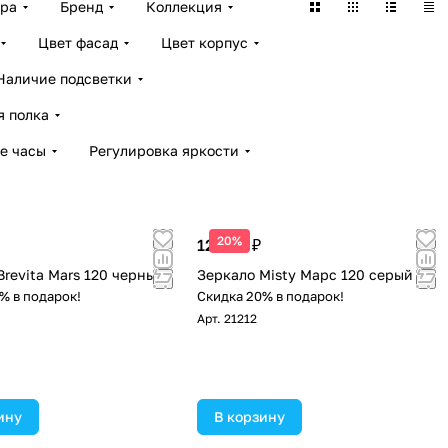
ара
Бренд
Коллекция
Цвет фасад
Цвет корпус
Наличие подсветки
я полка
е часы
Регулировка яркости
20%
12 640 ₽
Brevita Mars 120 черный
Зеркало Misty Марс 120 серый
% в подарок!
Скидка 20% в подарок!
Арт.
21212
ину
В корзину