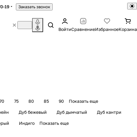
70-19
Заказать звонок
Войти
Сравнение
Избранное
Корзина
70
75
80
85
90
Показать еще
рейн
Дуб бежевый
Дуб дымчатый
Дуб кантри
ерый
Индиго
Показать еще