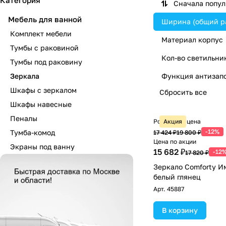
Категория
Сначала попу
Мебель для ванной
Ширина (общий р
Комплект мебели
Материал корпус
Тумбы с раковиной
Кол-во светильни
Тумбы под раковину
Зеркала
Функция антизап
Шкафы с зеркалом
Сбросить все
Шкафы навесные
Пеналы
Розничная цена
Акция
-12%
Тумба-комод
17 424 ₽
19 800 ₽
Цена по акции
Экраны под ванну
15 682 ₽
-12
17 820 ₽
Зеркало Comforty И
белый глянец
Арт.
45887
В корзину