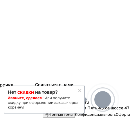
срочка
Связаться с нами
Нет
скидки
на товар?
+7 495 363-70-19
Звоните, сделаем!
Или получите
magazin-vanna@yandex.ru
скидку при оформлении заказа через
корзину!
г. Москва, Митино, улица Пятницкое шоссе 47
Темная тема
Конфиденциальность
Оферта