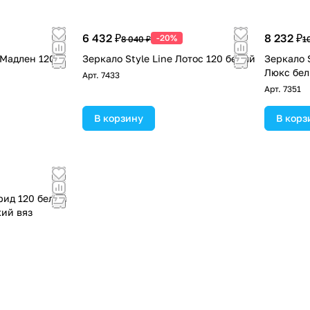
6 432 ₽
8 232 ₽
-20%
8 040 ₽
1
r Мадлен 120
Зеркало Style Line Лотос 120 белый
Зеркало S
Люкс бе
Арт.
7433
Арт.
7351
В корзину
В корз
рид 120 белый
ий вяз