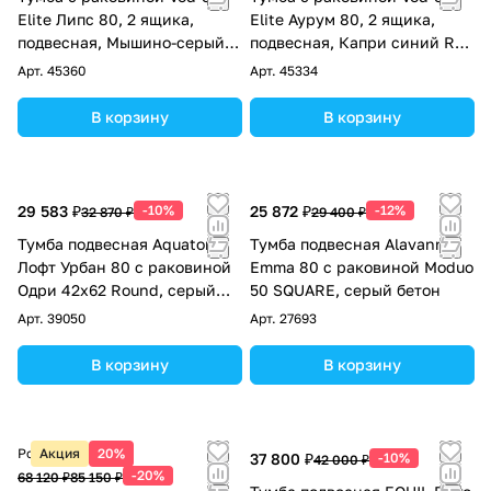
Elite Липс 80, 2 ящика,
Elite Аурум 80, 2 ящика,
подвесная, Мышино-серый
подвесная, Капри синий RAL
RAL 7005
5019
Арт.
45360
Арт.
45334
В корзину
В корзину
29 583 ₽
-10%
25 872 ₽
-12%
32 870 ₽
29 400 ₽
Тумба подвесная Aquaton
Тумба подвесная Alavann
Лофт Урбан 80 с раковиной
Emma 80 с раковиной Moduo
Одри 42x62 Round, серый
50 SQUARE, серый бетон
графит, дуб орегон
Арт.
39050
Арт.
27693
В корзину
В корзину
Розничная цена
Акция
20%
37 800 ₽
-10%
42 000 ₽
-20%
68 120 ₽
85 150 ₽