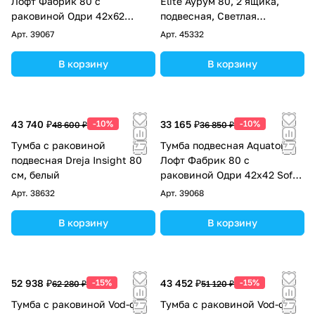
Лофт Фабрик 80 с
Elite Аурум 80, 2 ящика,
раковиной Одри 42x62
подвесная, Светлая
Round, дуб эндгрейн
слоновая кость RAL 1015
Арт.
39067
Арт.
45332
В корзину
В корзину
43 740 ₽
-10%
33 165 ₽
-10%
48 600 ₽
36 850 ₽
Тумба с раковиной
Тумба подвесная Aquaton
подвесная Dreja Insight 80
Лофт Фабрик 80 с
см, белый
раковиной Одри 42х42 Soft,
дуб эндгрейн
Арт.
38632
Арт.
39068
В корзину
В корзину
52 938 ₽
-15%
43 452 ₽
-15%
62 280 ₽
51 120 ₽
Тумба с раковиной Vod-ok
Тумба с раковиной Vod-ok