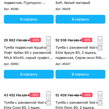
подвесная, Пурпурно-
Soft, белый матовый
красный RAL 3004
Арт.
45381
Арт.
39129
В корзину
В корзину
29 862 ₽
-10%
52 938 ₽
-15%
33 180 ₽
62 280 ₽
Тумба подвесная Aquaton
Тумба с раковиной Vod-ok
Лофт Урбан 80 с раковиной
Elite Аурум 80, 2 ящика,
MILA 40х40, серый графит,
подвесная, Серое окно RAL
дуб орегон
7040
Арт.
39051
Арт.
45337
В корзину
В корзину
43 452 ₽
-15%
51 408 ₽
-15%
51 120 ₽
60 480 ₽
Тумба с раковиной Vod-ok
Тумба с раковиной Vod-ok
Elite Соло 80, 1 ящик,
Elite Липс 80, 2 ящика,