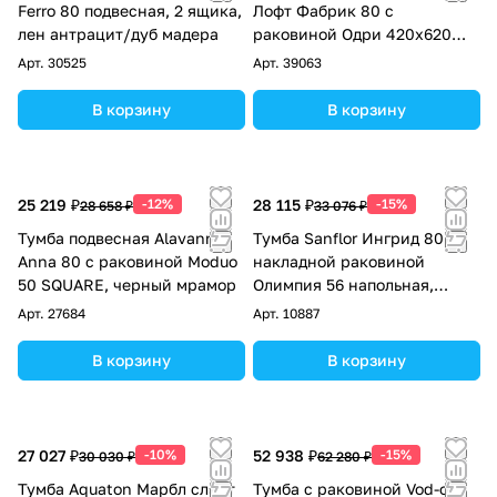
Ferro 80 подвесная, 2 ящика,
Лофт Фабрик 80 с
лен антрацит/дуб мадера
раковиной Одри 420x620
Round, дуб кантри
Арт.
30525
Арт.
39063
В корзину
В корзину
25 219 ₽
-12%
28 115 ₽
-15%
28 658 ₽
33 076 ₽
Тумба подвесная Alavann
Тумба Sanflor Ингрид 80 с
Anna 80 с раковиной Moduo
накладной раковиной
50 SQUARE, черный мрамор
Олимпия 56 напольная,
белый матовый,
Арт.
27684
Арт.
10887
швейцарский вяз
В корзину
В корзину
27 027 ₽
-10%
52 938 ₽
-15%
30 030 ₽
62 280 ₽
Тумба Aquaton Марбл слэйт
Тумба с раковиной Vod-ok