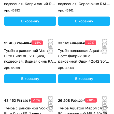
подвесная, Капри синий RAL
подвесная, Серое окно RAL
5019
7040
Арт.
45382
Арт.
45361
В корзину
В корзину
51 408 ₽
-15%
33 165 ₽
-10%
60 480 ₽
36 850 ₽
Тумба с раковиной Vod-ok
Тумба подвесная Aquaton
Elite Липс 80, 2 ящика,
Лофт Фабрик 80 с
подвесная, Водная синь RAL
раковиной Одри 42х42 Soft,
5021
дуб кантри
Арт.
45359
Арт.
39064
В корзину
В корзину
43 452 ₽
-15%
26 208 ₽
-10%
51 120 ₽
29 120 ₽
Тумба с раковиной Vod-ok
Тумба Aquaton Марбл слэйт
Elite Соло 80, 1 ящик,
80 с раковиной MILA 50х35,