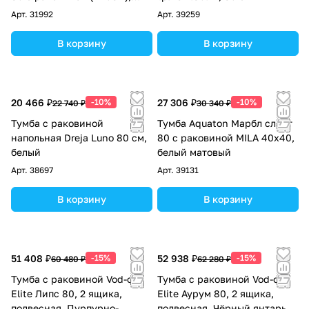
амарок
Арт.
31992
Арт.
39259
В корзину
В корзину
20 466 ₽
-10%
27 306 ₽
-10%
22 740 ₽
30 340 ₽
Тумба с раковиной
Тумба Aquaton Марбл слэйт
напольная Dreja Luno 80 см,
80 с раковиной MILA 40х40,
белый
белый матовый
Арт.
38697
Арт.
39131
В корзину
В корзину
51 408 ₽
-15%
52 938 ₽
-15%
60 480 ₽
62 280 ₽
Тумба с раковиной Vod-ok
Тумба с раковиной Vod-ok
Elite Липс 80, 2 ящика,
Elite Аурум 80, 2 ящика,
подвесная, Пурпурно-
подвесная, Чёрный янтарь