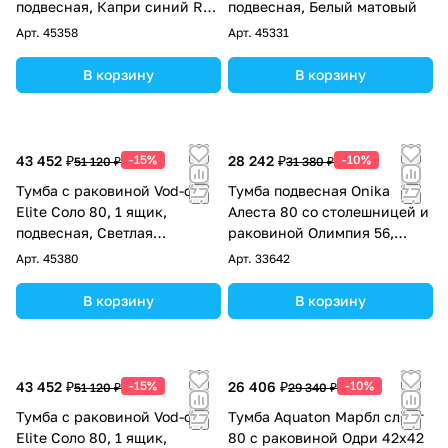
подвесная, Капри синий RAL
подвесная, Белый матовый
5019
Арт.
45358
Арт.
45331
В корзину
В корзину
43 452 ₽
-15%
28 242 ₽
-10%
51 120 ₽
31 380 ₽
Тумба с раковиной Vod-ok
Тумба подвесная Onika
Elite Соло 80, 1 ящик,
Алеста 80 со столешницей и
подвесная, Светлая
раковиной Олимпия 56,
слоновая кость RAL 1015
белая
Арт.
45380
Арт.
33642
В корзину
В корзину
43 452 ₽
-15%
26 406 ₽
-10%
51 120 ₽
29 340 ₽
Тумба с раковиной Vod-ok
Тумба Aquaton Марбл слэйт
Elite Соло 80, 1 ящик,
80 с раковиной Одри 42х42