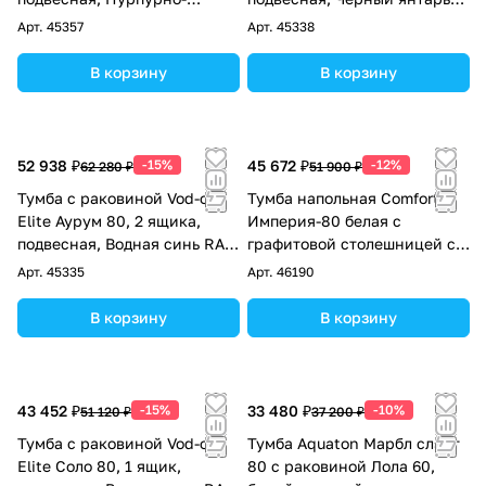
красный RAL 3004
RAL 9005
Арт.
45357
Арт.
45338
В корзину
В корзину
52 938 ₽
-15%
45 672 ₽
-12%
62 280 ₽
51 900 ₽
Тумба с раковиной Vod-ok
Тумба напольная Comforty
Elite Аурум 80, 2 ящика,
Империя-80 белая с
подвесная, Водная синь RAL
графитовой столешницей c
5021
раковиной Comforty 78189
Арт.
45335
Арт.
46190
В корзину
В корзину
43 452 ₽
-15%
33 480 ₽
-10%
51 120 ₽
37 200 ₽
Тумба с раковиной Vod-ok
Тумба Aquaton Марбл слэйт
Elite Соло 80, 1 ящик,
80 с раковиной Лола 60,