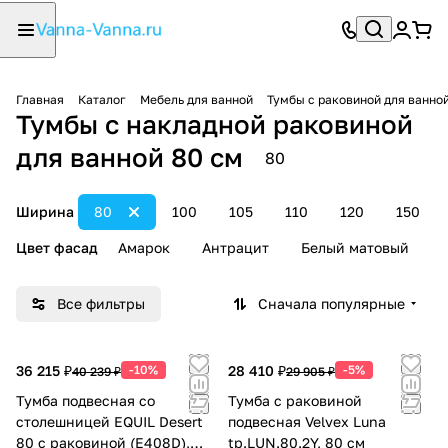
Главная
Каталог
Мебель для ванной
Тумбы с раковиной для ванно
Тумбы с накладной раковиной
для ванной 80 см
80
Ширина
80
100
105
110
120
150
Цвет фасад
Амарок
Антрацит
Белый матовый
Все фильтры
Сначала популярные
36 215 ₽
-10%
28 410 ₽
-5%
40 239 ₽
29 905 ₽
Тумба подвесная со
Тумба с раковиной
столешницей EQUIL Desert
подвесная Velvex Luna
80 с раковиной (Е408D),
tp.LUN.80.2Y, 80 см