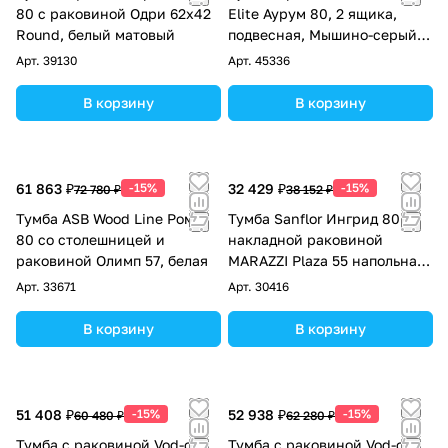
80 с раковиной Одри 62х42
Elite Аурум 80, 2 ящика,
Round, белый матовый
подвесная, Мышино-серый
RAL 7005
Арт.
39130
Арт.
45336
В корзину
В корзину
61 863 ₽
-15%
32 429 ₽
-15%
72 780 ₽
38 152 ₽
Тумба ASB Wood Line Рома
Тумба Sanflor Ингрид 80 с
80 со столешницей и
накладной раковиной
раковиной Олимп 57, белая
MARAZZI Plaza 55 напольная,
белый матовый,
Арт.
33671
Арт.
30416
швейцарский вяз
В корзину
В корзину
51 408 ₽
-15%
52 938 ₽
-15%
60 480 ₽
62 280 ₽
Тумба с раковиной Vod-ok
Тумба с раковиной Vod-ok