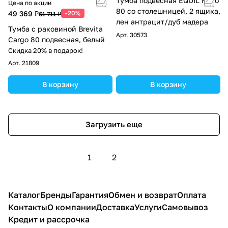
Тумба подвесная EQUIL Ferro
Цена по акции
80 со столешницей, 2 ящика,
49 369 ₽
-20%
61 711 ₽
лен антрацит/дуб мадера
Тумба с раковиной Brevita
Арт.
30573
Cargo 80 подвесная, белый
Скидка 20% в подарок!
Арт.
21809
В корзину
В корзину
Загрузить еще
1
2
Каталог
Бренды
Гарантия
Обмен и возврат
Оплата
Контакты
О компании
Доставка
Услуги
Самовывоз
Кредит и рассрочка