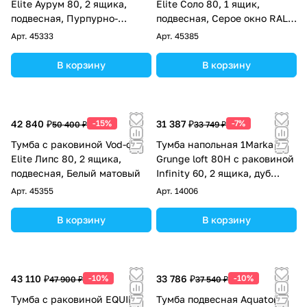
Elite Аурум 80, 2 ящика,
Elite Соло 80, 1 ящик,
подвесная, Пурпурно-
подвесная, Серое окно RAL
красный RAL 3004
7040
Арт.
45333
Арт.
45385
В корзину
В корзину
42 840 ₽
-15%
31 387 ₽
-7%
50 400 ₽
33 749 ₽
Тумба с раковиной Vod-ok
Тумба напольная 1Marka
Elite Липс 80, 2 ящика,
Grunge loft 80Н с раковиной
подвесная, Белый матовый
Infinity 60, 2 ящика, дуб
вотан
Арт.
45355
Арт.
14006
В корзину
В корзину
43 110 ₽
-10%
33 786 ₽
-10%
47 900 ₽
37 540 ₽
Тумба с раковиной EQUIL
Тумба подвесная Aquaton