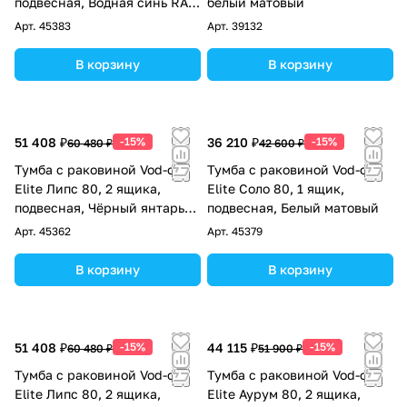
подвесная, Водная синь RAL
белый матовый
5021
Арт.
45383
Арт.
39132
В корзину
В корзину
51 408 ₽
-15%
36 210 ₽
-15%
60 480 ₽
42 600 ₽
Тумба с раковиной Vod-ok
Тумба с раковиной Vod-ok
Elite Липс 80, 2 ящика,
Elite Соло 80, 1 ящик,
подвесная, Чёрный янтарь
подвесная, Белый матовый
RAL 9005
Арт.
45362
Арт.
45379
В корзину
В корзину
51 408 ₽
-15%
44 115 ₽
-15%
60 480 ₽
51 900 ₽
Тумба с раковиной Vod-ok
Тумба с раковиной Vod-ok
Elite Липс 80, 2 ящика,
Elite Аурум 80, 2 ящика,