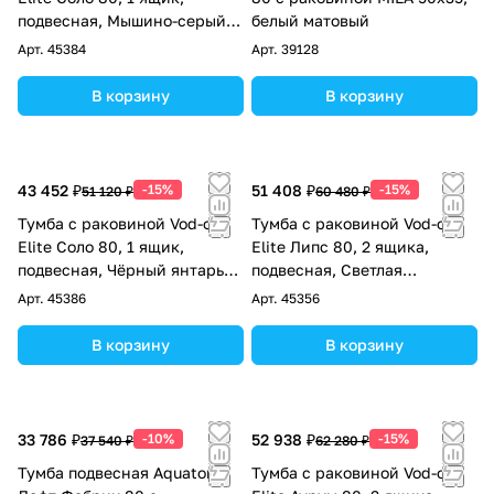
подвесная, Мышино-серый
белый матовый
RAL 7005
Арт.
45384
Арт.
39128
В корзину
В корзину
43 452 ₽
-15%
51 408 ₽
-15%
51 120 ₽
60 480 ₽
Тумба с раковиной Vod-ok
Тумба с раковиной Vod-ok
Elite Соло 80, 1 ящик,
Elite Липс 80, 2 ящика,
подвесная, Чёрный янтарь
подвесная, Светлая
RAL 9005
слоновая кость RAL 1015
Арт.
45386
Арт.
45356
В корзину
В корзину
33 786 ₽
-10%
52 938 ₽
-15%
37 540 ₽
62 280 ₽
Тумба подвесная Aquaton
Тумба с раковиной Vod-ok