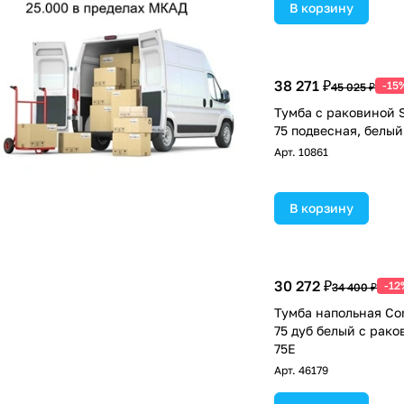
В корзину
38 271 ₽
-15
45 025 ₽
Тумба с раковиной 
75 подвесная, белы
Арт.
10861
В корзину
30 272 ₽
-12
34 400 ₽
Тумба напольная Co
75 дуб белый с рако
75Е
Арт.
46179