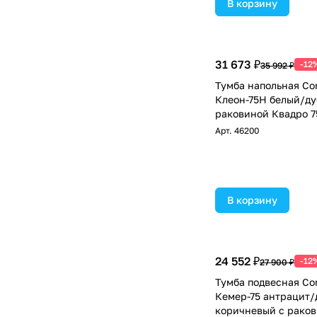
В корзину
31 673 ₽
-12
35 992 ₽
Тумба напольная Co
Клеон-75Н белый/ду
раковиной Квадро 7
Арт.
46200
В корзину
24 552 ₽
-12
27 900 ₽
Тумба подвесная Co
Кемер-75 антрацит/
коричневый с раков