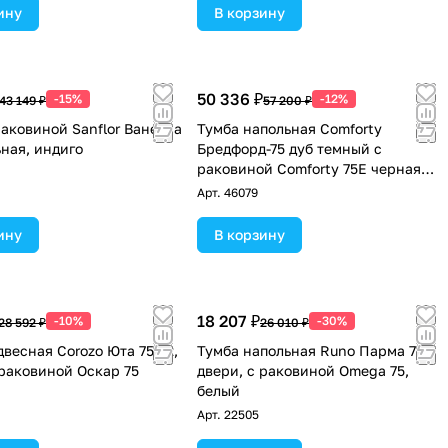
ину
В корзину
50 336 ₽
-15%
-12%
43 149 ₽
57 200 ₽
раковиной Sanflor Ванесса
Тумба напольная Comforty
ьная, индиго
Бредфорд-75 дуб темный с
раковиной Comforty 75E черная
матовая
Арт.
46079
ину
В корзину
18 207 ₽
-10%
-30%
28 592 ₽
26 010 ₽
двесная Corozo Юта 75 Z2,
Тумба напольная Runo Парма 75 3
 раковиной Оскар 75
двери, с раковиной Omega 75,
белый
Арт.
22505