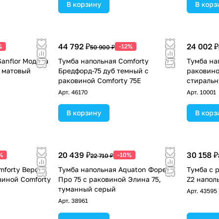
В корзину
В корз
44 792 ₽
24 002 ₽
%
-12%
50 900 ₽
Sanflor Модена
Тумба напольная Comforty
Тумба на
й матовый
Бредфорд-75 дуб темный с
раковино
раковиной Comforty 75E
стиральн
Арт.
46170
Арт.
10001
В корзину
В корз
20 439 ₽
30 158 ₽
%
-10%
22 710 ₽
mforty Верона
Тумба напольная Aquaton Форест
Тумба с 
виной Comforty
Про 75 с раковиной Элина 75,
Z2 напол
туманный серый
Арт.
43595
Арт.
38961