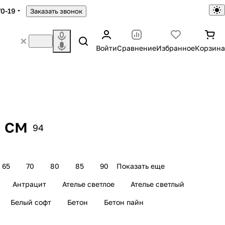
70-19
Заказать звонок
Войти
Сравнение
Избранное
Корзина
 см
94
65
70
80
85
90
Показать еще
Антрацит
Ателье светлое
Ателье светлый
Белый софт
Бетон
Бетон пайн