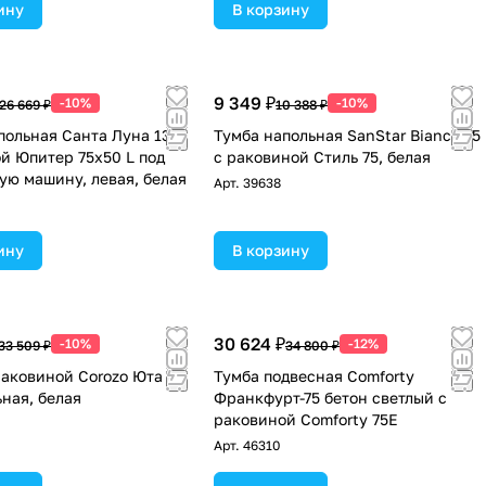
ину
В корзину
9 349 ₽
-10%
-10%
26 669 ₽
10 388 ₽
польная Санта Луна 13 с
Тумба напольная SanStar Bianca 75
й Юпитер 75х50 L под
с раковиной Стиль 75, белая
ую машину, левая, белая
Арт.
39638
ину
В корзину
30 624 ₽
-10%
-12%
33 509 ₽
34 800 ₽
раковиной Corozo Юта 75
Тумба подвесная Comforty
ьная, белая
Франкфурт-75 бетон светлый с
раковиной Comforty 75E
Арт.
46310