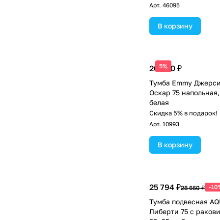
COMFORTY 75E черн
Арт.
46095
В корзину
5%
20 090 ₽
Тумба Emmy Джерси
Оскар 75 напольная,
белая
Скидка 5% в подарок!
Арт.
10993
В корзину
25 794 ₽
-10
28 660 ₽
Тумба подвесная A
Либерти 75 с раков