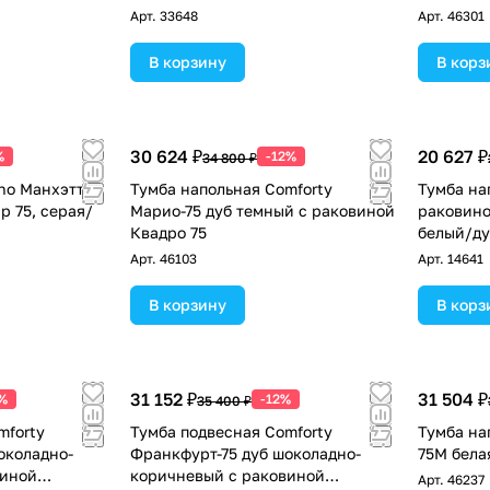
Арт.
33648
Арт.
46301
В корзину
В корз
30 624 ₽
20 627 ₽
%
-12%
34 800 ₽
no Манхэттен
Тумба напольная Comforty
Тумба на
р 75, серая/
Марио-75 дуб темный с раковиной
раковино
Квадро 75
белый/ду
Арт.
46103
Арт.
14641
В корзину
В корз
31 152 ₽
31 504 ₽
%
-12%
35 400 ₽
mforty
Тумба подвесная Comforty
Тумба на
околадно-
Франкфурт-75 дуб шоколадно-
75M бела
виной
коричневый с раковиной
Арт.
46237