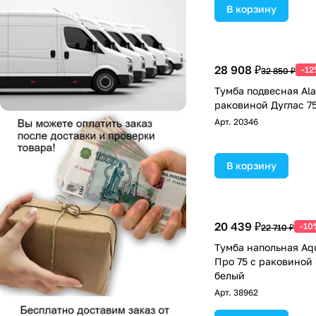
В корзину
28 908 ₽
-12
32 850 ₽
Тумба подвесная Ala
раковиной Дуглас 75
Арт.
20346
В корзину
20 439 ₽
-10
22 710 ₽
Тумба напольная Aq
Про 75 с раковиной 
белый
Арт.
38962