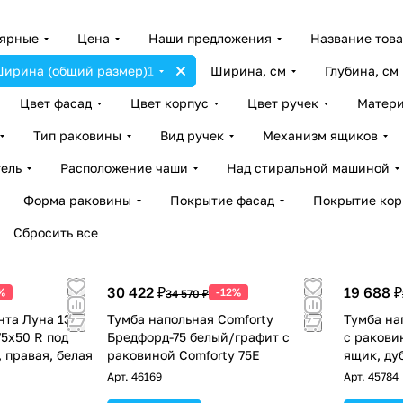
лярные
Цена
Наши предложения
Название тов
ирина (общий размер)
1
Ширина, см
Глубина, см
Цвет фасад
Цвет корпус
Цвет ручек
Матери
Тип раковины
Вид ручек
Механизм ящиков
ель
Расположение чаши
Над стиральной машиной
Форма раковины
Покрытие фасад
Покрытие кор
Сбросить все
30 422 ₽
19 688 ₽
%
-12%
34 570 ₽
нта Луна 13 с
Тумба напольная Comforty
Тумба на
5х50 R под
Бредфорд-75 белый/графит с
с раковин
 правая, белая
раковиной Comforty 75E
ящик, ду
Арт.
46169
Арт.
45784