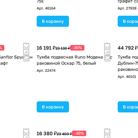
75E
графит с
Арт.
46164
Арт.
27938
В корзину
В корз
16 191 ₽
44 792 ₽
%
-30%
23 130 ₽
anflor Бруклин
Тумба подвесная Runo Модена 75 с
Тумба по
рафт
раковиной Оскар 75, белый
Дублин-7
раковино
Арт.
22474
Арт.
46101
В корзину
В корз
16 380 ₽
-30%
23 400 ₽