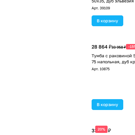
50х35, дуб эльвезия
Арт.
39109
В корзину
28 864 ₽
-15
33 958 ₽
Тумба с раковиной S
75 напольная, дуб к
Арт.
10875
В корзину
20%
33 120 ₽