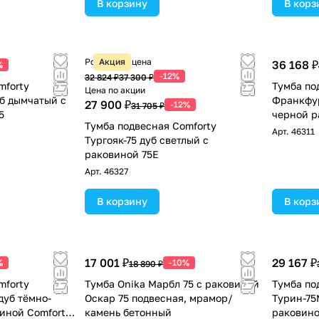
В корзину
В корз
Розничная цена
Акция
36 168 ₽
%
-12%
32 824 ₽
37 300 ₽
mforty
Тумба по
Цена по акции
б дымчатый с
Франкфур
27 900 ₽
-12%
31 705 ₽
5
черной р
Тумба подвесная Comforty
Арт.
46311
Тургояк-75 дуб светлый с
раковиной 75E
Арт.
46327
В корзину
В корз
17 001 ₽
29 167 ₽
%
-10%
18 890 ₽
mforty
Тумба Onika Марбл 75 с раковиной
Тумба по
дуб тёмно-
Оскар 75 подвесная, мрамор/
Турин-75
иной Comforty
камень бетонный
раковино