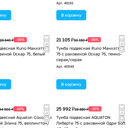
Арт.
46161
ину
В корзину
21 105 ₽
-30%
-30%
26 640 ₽
30 150 ₽
двесная Runo Манхэттен
Тумба подвесная Runo Манхэттен
овиной Оскар 75, белый
75 с раковиной Оскар 75, темно-
серая/серая
Арт.
40549
ину
В корзину
25 992 ₽
-10%
-10%
34 900 ₽
28 880 ₽
двесная Aquaton Сохо 75 с
Тумба подвесная AQUATON
й Элина 75, веллингтон/
Либерти 75 с раковиной Одри Soft