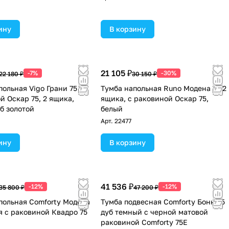
ину
В корзину
21 105 ₽
-7%
-30%
22 180 ₽
30 150 ₽
польная Vigo Грани 75 с
Тумба напольная Runo Модена 75 2
й Оскар 75, 2 ящика,
ящика, с раковиной Оскар 75,
б золотой
белый
Арт.
22477
ину
В корзину
41 536 ₽
-12%
-12%
35 800 ₽
47 200 ₽
польная Comforty Модена
Тумба подвесная Comforty Бонн 75
я с раковиной Квадро 75
дуб темный с черной матовой
раковиной Comforty 75E