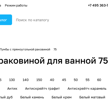
+7 495 363-
а
Режим работы
алог
Тумбы с прямоугольной раковиной
75
раковиной для ванной 75
5
130
140
150
40
45
50
55
60
Антик
Антискрейтч графит
Антискрейтч карамель
лый дуб
Белый камень
Белый крем
Белый матовый