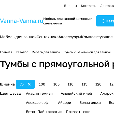
Бренды
Контакты
Доставк
Мебель для ванной комнаты и
Кат
сантехника
Мебель для ванной
Сантехника
Аксессуары
Комплектующие
Главная
Каталог
Мебель для ванной
Тумбы с раковиной для ванной
Тумбы с прямоугольной 
Ширина
75
100
105
110
115
120
12
Цвет фасад
Акация темная
Альпийский иней
Амарок
Авокадо софт
Айвори
Белая ольха
Бе
Бетон Пайн экзотик
Показать еще