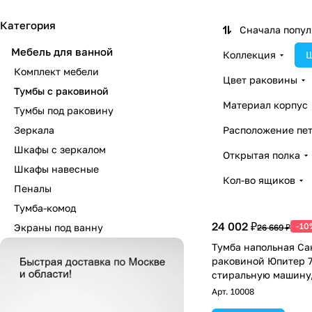
Категория
Сначала попу
Мебель для ванной
Коллекция
Ш
Комплект мебели
Цвет раковины
Тумбы с раковиной
Материал корпус
Тумбы под раковину
Зеркала
Расположение пет
Шкафы с зеркалом
Открытая полка
Шкафы навесные
Кол-во ящиков
Пеналы
Тумба-комод
24 002 ₽
-10
Экраны под ванну
26 669 ₽
Тумба напольная Са
раковиной Юпитер 7
стиральную машину,
Арт.
10008