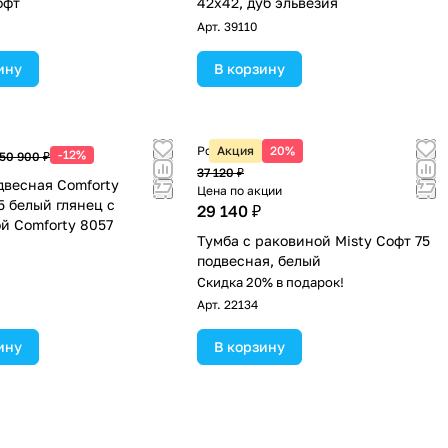
офт
42х42, дуб эльвезия
Арт.
39110
ину
В корзину
Розничная цена
Акция
20%
-12%
50 900 ₽
37 120 ₽
двесная Comforty
Цена по акции
5 белый глянец с
29 140 ₽
й Comforty 8057
Тумба с раковиной Misty Софт 75
подвесная, белый
Скидка 20% в подарок!
Арт.
22134
ину
В корзину