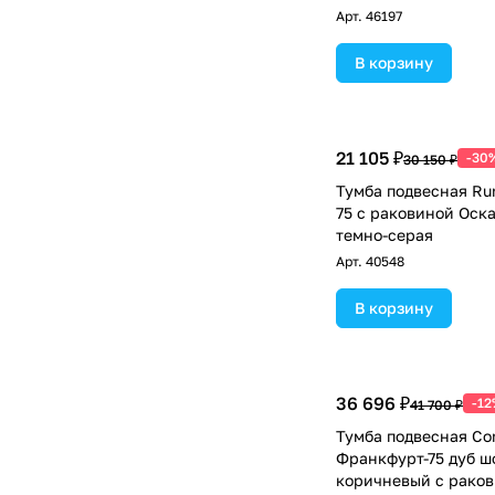
75E
Арт.
46197
В корзину
21 105 ₽
-30
30 150 ₽
Тумба подвесная Ru
75 с раковиной Оска
темно-серая
Арт.
40548
В корзину
36 696 ₽
-12
41 700 ₽
Тумба подвесная Co
Франкфурт-75 дуб ш
коричневый с рако