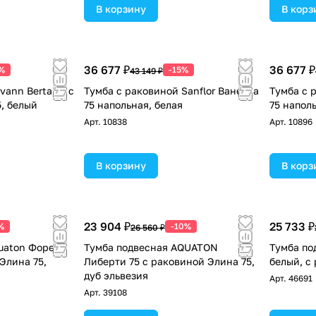
В корзину
В корз
36 677 ₽
36 677 ₽
%
-15%
43 149 ₽
vann Berta 75 с
Тумба с раковиной Sanflor Ванесса
Тумба с 
, белый
75 напольная, белая
75 напол
Арт.
10838
Арт.
10896
В корзину
В корз
23 904 ₽
25 733 ₽
%
-10%
26 560 ₽
uaton Форест
Тумба подвесная AQUATON
Тумба по
Элина 75,
Либерти 75 с раковиной Элина 75,
белый, с
дуб эльвезия
Арт.
46691
Арт.
39108