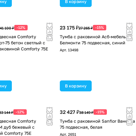
ину
В корзину
23 175 ₽
-12%
-15%
41 100 ₽
27 265 ₽
двесная Comforty
Тумба с раковиной Асб-мебель
т-75 бетон светлый с
Белмонти 75 подвесная, синий
аковиной Comforty 75E
Арт.
13498
ину
В корзину
32 427 ₽
-12%
-15%
33 144 ₽
38 149 ₽
двесная Comforty
Тумба с раковиной Sanflor Ванесса
М дуб бежевый с
75 подвесная, белая
й Comforty 75E
Арт.
2651