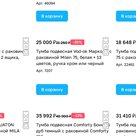
ая матовая
COMFORTY 75E
Арт.
46094
В корзину
В корз
25 000 ₽
18 648 ₽
-20%
31 250 ₽
 с раковиной
Тумба подвесная Vod-ok Марко 75 с
Тумба по
 2 ящика,
раковиной Milen 75, белая + 13
75 с рак
цветов, ручка хром или черный
Арт.
22461
Арт.
7207
В корзину
В корз
35 992 ₽
31 410 ₽
%
-12%
40 900 ₽
QUATON
Тумба подвесная Comforty Бонн-75
Тумба по
иной MILA
дуб темный с раковиной Comforty
раковино