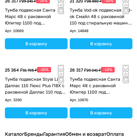
26 317 ₽
-10%
21 320 ₽
-20%
29 241 ₽
26 650 ₽
Тумба подвесная Санта
Тумба Vod-ok подвесная Vod-
Марс 48 с раковиной
ok Смайл 48 с раковиной
Юпитер 1100 под
110 под стиральную машину,
стиральную машину, 1 ящик,
правая, белая + 13 цветов
Арт.
10669
Арт.
14848
правая, белая
В корзину
В корзину
25 364 ₽
-20%
26 317 ₽
-10%
31 705 ₽
29 241 ₽
Тумба подвесная Style Line
Тумба подвесная Санта
Даллас 110 Люкс Plus ПВХ с
Марс 48 с раковиной
раковиной Даллас 110 под
Юпитер 1100 под
стиральную машину, правая,
стиральную машину, 1 ящик,
Арт.
3290
Арт.
10670
белая
левая, белая
В корзину
В корзину
Каталог
Бренды
Гарантия
Обмен и возврат
Оплата