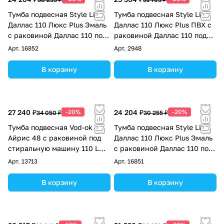
Тумба подвесная Style Line
Тумба подвесная Style Line
Даллас 110 Люкс Plus Эмаль
Даллас 110 Люкс Plus ПВХ с
с раковиной Даллас 110 под
раковиной Даллас 110 под
стиральную машину, правая,
стиральную машину, левая,
Арт.
16852
Арт.
2948
белая
белая
В корзину
В корзину
27 240 ₽
-20%
24 204 ₽
-20%
34 050 ₽
30 255 ₽
Тумба подвесная Vod-ok
Тумба подвесная Style Line
Айрис 48 с раковиной под
Даллас 110 Люкс Plus Эмаль
стиральную машину 110 L
с раковиной Даллас 110 под
левая, белый
стиральную машину, левая,
Арт.
13713
Арт.
16851
белая
В корзину
В корзину