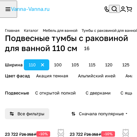
Главная
Каталог
Мебель для ванной
Тумбы с раковиной для ванно
Подвесные тумбы с раковиной
для ванной 110 см
16
Ширина
110
100
105
115
120
125
Цвет фасад
Акация темная
Альпийский иней
Амар
Подвесные
С открытой полкой
С дверками
С ящик
Все фильтры
Сначала популярные
23 722 ₽
-10%
23 722 ₽
-10%
26 358 ₽
26 358 ₽