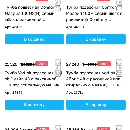
Тумба подвесная Comforty
Тумба подвесная Comforty
Мадрид 100М2(Н) серый
Мадрид 100M серый шёлк с
шёлк с раковиной
раковиной Comforty
CF19595BX-100
CF19595BX-100
Арт.
46136
Арт.
46219
В корзину
В корзину
21 320 ₽
-20%
27 240 ₽
-20%
26 650 ₽
34 050 ₽
Тумба Vod-ok подвесная Vod-
Тумба подвесная Vod-ok
ok Смайл 48 с раковиной
Айрис 48 с раковиной под
110 под стиральную машину,
стиральную машину 110 R
левая, белая + 13 цветов
правая, белый
Арт.
14849
Арт.
13711
В корзину
В корзину
24 204 ₽
-20%
25 364 ₽
-20%
30 255 ₽
31 705 ₽