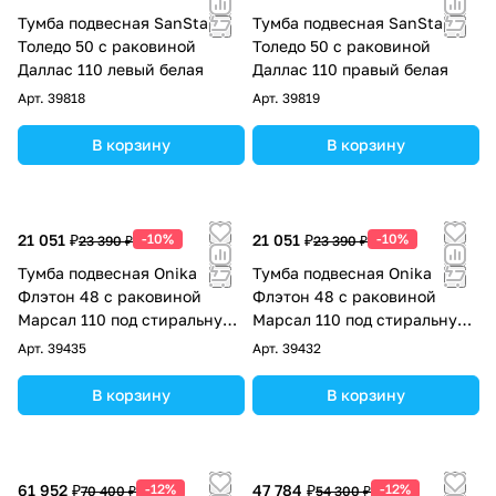
Тумба подвесная SanStar
Тумба подвесная SanStar
Толедо 50 с раковиной
Толедо 50 с раковиной
Даллас 110 левый белая
Даллас 110 правый белая
Арт.
39818
Арт.
39819
В корзину
В корзину
21 051 ₽
-10%
21 051 ₽
-10%
23 390 ₽
23 390 ₽
Тумба подвесная Onika
Тумба подвесная Onika
Флэтон 48 с раковиной
Флэтон 48 с раковиной
Марсал 110 под стиральную
Марсал 110 под стиральную
машину, R, белая
машину, L, белая
Арт.
39435
Арт.
39432
В корзину
В корзину
61 952 ₽
-12%
47 784 ₽
-12%
70 400 ₽
54 300 ₽