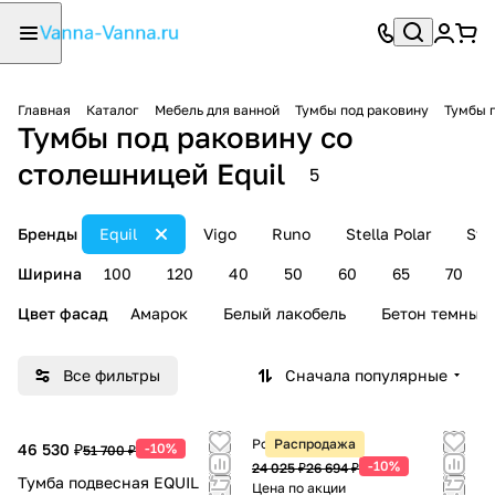
Главная
Каталог
Мебель для ванной
Тумбы под раковину
Тумбы п
Тумбы под раковину со
столешницей Equil
5
Бренды
Equil
Vigo
Runo
Stella Polar
Sty
Ширина
100
120
40
50
60
65
70
Цвет фасад
Амарок
Белый лакобель
Бетон темный
Все фильтры
Сначала популярные
Розничная цена
Распродажа
46 530 ₽
-10%
51 700 ₽
-10%
24 025 ₽
26 694 ₽
Тумба подвесная EQUIL
Цена по акции