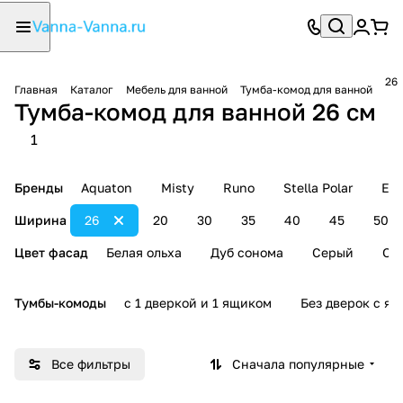
26
Главная
Каталог
Мебель для ванной
Тумба-комод для ванной
Тумба-комод для ванной 26 см
1
Бренды
Aquaton
Misty
Runo
Stella Polar
Em
Ширина
26
20
30
35
40
45
50
Цвет фасад
Белая ольха
Дуб сонома
Серый
Ор
Тумбы-комоды
с 1 дверкой и 1 ящиком
Без дверок с я
Все фильтры
Сначала популярные