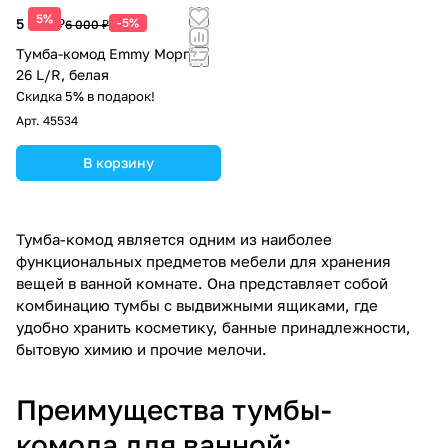
5%
5 700 ₽
-5%
6 000 ₽
Тумба-комод Emmy Морган
26 L/R, белая
Скидка 5% в подарок!
Арт.
45534
В корзину
Тумба-комод является одним из наиболее
функциональных предметов мебели для хранения
вещей в ванной комнате. Она представляет собой
комбинацию тумбы с выдвижными ящиками, где
удобно хранить косметику, банные принадлежности,
бытовую химию и прочие мелочи.
Преимущества тумбы-
комода для ванной: