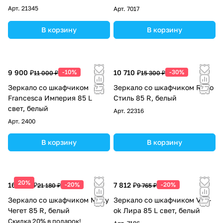
Арт.
21345
Арт.
7017
В корзину
В корзину
9 900 ₽
-10%
10 710 ₽
-30%
11 000 ₽
15 300 ₽
Зеркало со шкафчиком
Зеркало со шкафчиком Runo
Francesca Империя 85 L
Стиль 85 R, белый
свет, белый
Арт.
22316
Арт.
2400
В корзину
В корзину
20%
16 944 ₽
-20%
7 812 ₽
-20%
21 180 ₽
9 765 ₽
Зеркало со шкафчиком Misty
Зеркало со шкафчиком Vod-
Чегет 85 R, белый
ok Лира 85 L свет, белый
Скидка 20% в подарок!