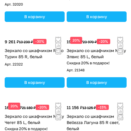
Арт.
32020
В корзину
В корзину
20%
9 261 ₽
-30%
19 176 ₽
-20%
13 230 ₽
23 970 ₽
Зеркало со шкафчиком Runo
Зеркало со шкафчиком Misty
Турин 85 R, белый
Элвис 85 L, белый
Скидка 20% в подарок!
Арт.
22322
Арт.
21348
В корзину
В корзину
20%
16 944 ₽
-20%
11 156 ₽
-15%
21 180 ₽
13 125 ₽
Зеркало со шкафчиком Misty
Зеркало со шкафчиком
Чегет 85 L, белый
Bellezza Лагуна 85 R свет,
белый
Скидка 20% в подарок!