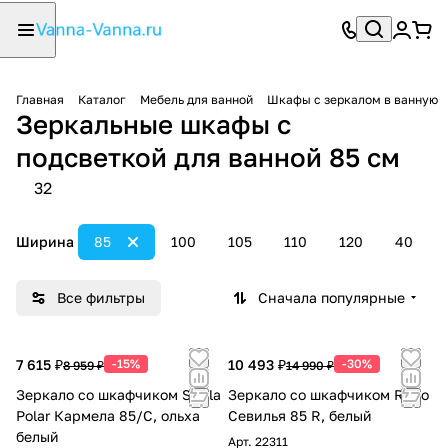
Главная
Каталог
Мебель для ванной
Шкафы с зеркалом в ванную
Зеркальные шкафы с
подсветкой для ванной 85 см
32
Ширина
85
100
105
110
120
40
Все фильтры
Сначала популярные
7 615 ₽
-15%
10 493 ₽
-30%
8 959 ₽
14 990 ₽
Зеркало со шкафчиком Stella
Зеркало со шкафчиком Runo
Polar Кармела 85/С, ольха
Севилья 85 R, белый
белый
Арт.
22311