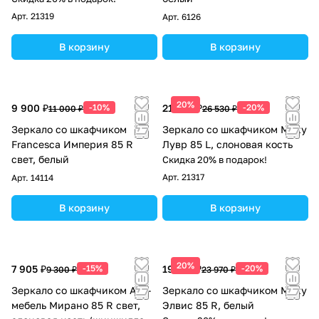
Арт.
21319
Арт.
6126
В корзину
В корзину
20%
9 900 ₽
-10%
21 224 ₽
-20%
11 000 ₽
26 530 ₽
Зеркало со шкафчиком
Зеркало со шкафчиком Misty
Francesca Империя 85 R
Лувр 85 L, слоновая кость
свет, белый
Скидка 20% в подарок!
Арт.
21317
Арт.
14114
В корзину
В корзину
20%
7 905 ₽
-15%
19 176 ₽
-20%
9 300 ₽
23 970 ₽
Зеркало со шкафчиком Асб-
Зеркало со шкафчиком Misty
мебель Мирано 85 R свет,
Элвис 85 R, белый