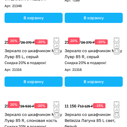
Арт.
7186
Арт.
21346
В корзину
В корзину
20%
20%
21 096 ₽
-20%
21 096 ₽
-20%
26 370 ₽
26 370 ₽
Зеркало со шкафчиком Misty
Зеркало со шкафчиком Misty
Лувр 85 L, серый
Лувр 85 R, серый
Скидка 20% в подарок!
Скидка 20% в подарок!
Арт.
21316
Арт.
21318
В корзину
В корзину
20%
21 224 ₽
-20%
11 156 ₽
-15%
26 530 ₽
13 125 ₽
Зеркало со шкафчиком Misty
Зеркало со шкафчиком
Лувр 85 R, слоновая кость
Bellezza Лагуна 85 L свет,
белый
Скидка 20% в подарок!