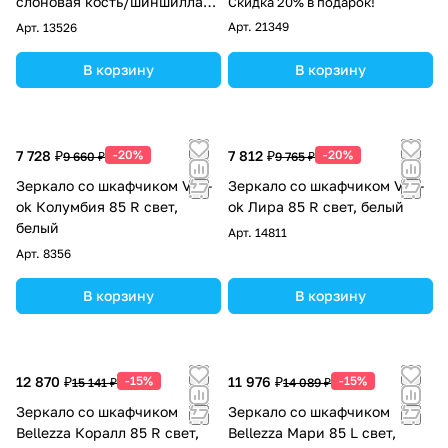
слоновая кость/шиншилла
Скидка 20% в подарок!
серая
Арт.
21349
Арт.
13526
В корзину
В корзину
7 728 ₽
-20%
7 812 ₽
-20%
9 660 ₽
9 765 ₽
Зеркало со шкафчиком Vod-
Зеркало со шкафчиком Vod-
ok Колумбия 85 R свет,
ok Лира 85 R свет, белый
белый
Арт.
14811
Арт.
8356
В корзину
В корзину
12 870 ₽
-15%
11 976 ₽
-15%
15 141 ₽
14 089 ₽
Зеркало со шкафчиком
Зеркало со шкафчиком
Bellezza Коралл 85 R свет,
Bellezza Мари 85 L свет,