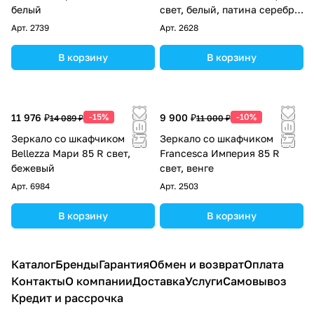
белый
свет, белый, патина серебро,
золото
Арт.
2739
Арт.
2628
В корзину
В корзину
11 976 ₽
-15%
9 900 ₽
-10%
14 089 ₽
11 000 ₽
Зеркало со шкафчиком
Зеркало со шкафчиком
Bellezza Мари 85 R свет,
Francesca Империя 85 R
бежевый
свет, венге
Арт.
6984
Арт.
2503
В корзину
В корзину
Каталог
Бренды
Гарантия
Обмен и возврат
Оплата
Контакты
О компании
Доставка
Услуги
Самовывоз
Кредит и рассрочка