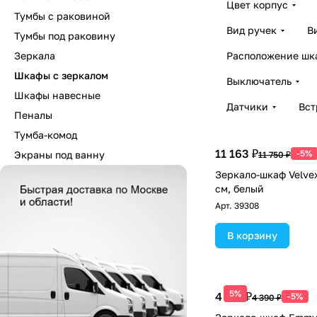
Цвет корпус
Тумбы с раковиной
Вид ручек
В
Тумбы под раковину
Зеркала
Расположение шк
Шкафы с зеркалом
Выключатель
Шкафы навесные
Датчики
Вст
Пеналы
Тумба-комод
11 163 ₽
-5%
Экраны под ванну
11 750 ₽
Зеркало-шкаф Velve
см, белый
Арт.
39308
В корзину
5%
4 171 ₽
-5%
4 390 ₽