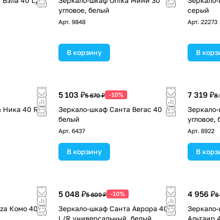
 Вэла 40 L/R
Зеркало-шкаф Onika Мини 30
Зеркало-
угловое, белый
серый
Арт.
9848
Арт.
22273
В корзину
В корз
5 103 ₽
7 319 ₽
-10%
5 670 ₽
8 
 Ника 40 R
Зеркало-шкаф Санта Вегас 40
Зеркало-
белый
угловое,
Арт.
6437
Арт.
8922
В корзину
В корз
5 048 ₽
4 956 ₽
-10%
5 609 ₽
6
zza Комо 40
Зеркало-шкаф Санта Аврора 40
Зеркало-
L/R универсальный, белый
Альтаир 