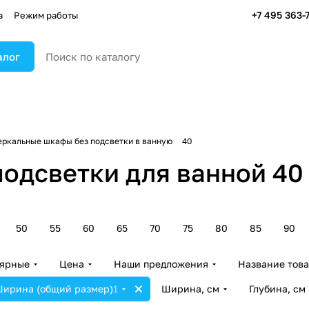
+7 495 363-
а
Режим работы
алог
еркальные шкафы без подсветки в ванную
40
одсветки для ванной 40
50
55
60
65
70
75
80
85
90
лярные
Цена
Наши предложения
Название тов
ирина (общий размер)
1
Ширина, см
Глубина, см