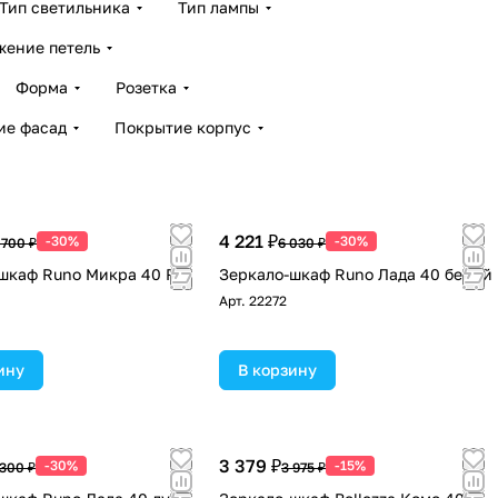
Тип светильника
Тип лампы
жение петель
Форма
Розетка
ие фасад
Покрытие корпус
4 221 ₽
-30%
-30%
 700 ₽
6 030 ₽
шкаф Runo Микра 40 R,
Зеркало-шкаф Runo Лада 40 белый
Арт.
22272
ину
В корзину
3 379 ₽
-30%
-15%
 300 ₽
3 975 ₽