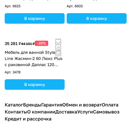
Люкс PLUS R комплект,
Арт.
6615
Арт.
6603
подвесной, белый
В корзину
В корзину
35 281 ₽
-20%
44 101 ₽
Мебель для ванной Style
Line Жасмин-2 60 Люкс Plus
с раковиной Даллас 120
Люкс PLUS L комплект,
Арт.
3478
подвесной, белый
В корзину
Каталог
Бренды
Гарантия
Обмен и возврат
Оплата
Контакты
О компании
Доставка
Услуги
Самовывоз
Кредит и рассрочка