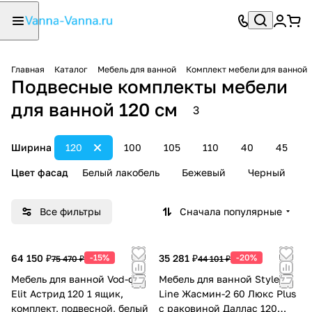
Главная
Каталог
Мебель для ванной
Комплект мебели для ванной
Подвесные комплекты мебели
для ванной 120 см
3
Ширина
120
100
105
110
40
45
Цвет фасад
Белый лакобель
Бежевый
Черный
Все фильтры
Сначала популярные
64 150 ₽
-15%
35 281 ₽
-20%
75 470 ₽
44 101 ₽
Мебель для ванной Vod-ok
Мебель для ванной Style
Elit Астрид 120 1 ящик,
Line Жасмин-2 60 Люкс Plus
комплект, подвесной, белый
с раковиной Даллас 120