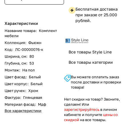
Бесплатная доставка
при заказе от 25.000
рублей.
Характеристики
Название товара
:
Комплект
мебели
Коллекция
:
Фьюжн
Код
:
ЛС-00000076-к
Все товары Style Line
Ширина, см
:
80
Все товары категории
Глубина, см
:
53
Монтаж
:
На пол
Цвет фасад
:
Белый
Вы можете оплатить заказ
после доставки и проверки
Цвет корпус
:
Белый
товара!
Цвет ручек
:
Хром
Фактура
:
Глянцевая
Нет скидки на товар? Звоните,
Материал фасад
:
Мдф
сделаем! Или
зарегистрируйтесь
в личном
Все характеристики
кабинете и получите
цены со
скидкой
на все товары.