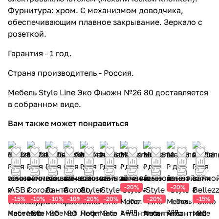
Фурнитура: хром. С механизмом доводчика,
обеспечивающим плавное закрывание. Зеркало с
розеткой.
Гарантия - 1 год.
Страна производитель - Россия.
Мебель Style Line Эко Фьюжн №26 80 доставляется
в собранном виде.
Вам также может понравиться
65 025
40 236
26 382
42 969
30 242
22 060
37 399
38 855
38 855
28 708
₽
₽
₽
₽
₽
₽
₽
₽
₽
₽
76 500
44 707
29 313
47 743
37 803
27 575
46 749 ₽
48 569
48 569 ₽
33 774
-20%
-20%
₽
₽
₽
₽
₽
₽
₽
₽
-15%
-10%
-10%
-10%
-20%
-20%
-20%
-15%
Мебел
Мебель
ь для
для
Мебе
Мебе
Мебе
Меб
Мебе
Мебе
Мебел
Мебе