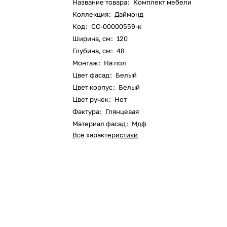
Название товара
:
Комплект мебели
Коллекция
:
Даймонд
Код
:
СС-00000559-к
Ширина, см
:
120
Глубина, см
:
48
Монтаж
:
На пол
Цвет фасад
:
Белый
Цвет корпус
:
Белый
Цвет ручек
:
Нет
Фактура
:
Глянцевая
Материал фасад
:
Мдф
Все характеристики