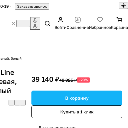
70-19
Заказать звонок
Войти
Сравнение
Избранное
Корзина
льный, белый
Line
39 140 ₽
евая,
48 925 ₽
-20%
лый
В корзину
Купить в 1 клик
Рассчитать доставку