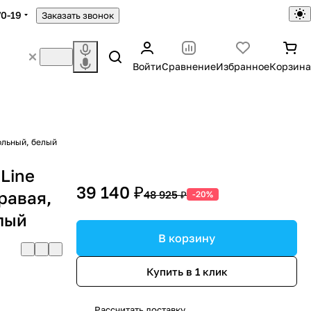
70-19
Заказать звонок
Войти
Сравнение
Избранное
Корзина
ольный, белый
Line
39 140 ₽
равая,
48 925 ₽
-20%
лый
В корзину
Купить в 1 клик
Рассчитать доставку