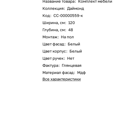
Название товара
:
Комплект мебели
Коллекция
:
Даймонд
Код
:
СС-00000559-к
Ширина, см
:
120
Глубина, см
:
48
Монтаж
:
На пол
Цвет фасад
:
Белый
Цвет корпус
:
Белый
Цвет ручек
:
Нет
Фактура
:
Глянцевая
Материал фасад
:
Мдф
Все характеристики