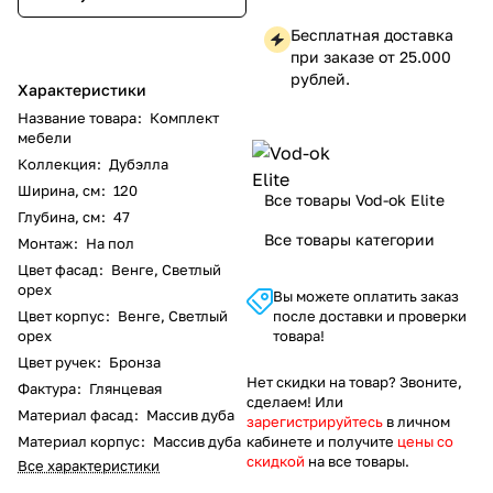
Бесплатная доставка
при заказе от 25.000
рублей.
Характеристики
Название товара
:
Комплект
мебели
Коллекция
:
Дубэлла
Ширина, см
:
120
Все товары Vod-ok Elite
Глубина, см
:
47
Все товары категории
Монтаж
:
На пол
Цвет фасад
:
Венге, Светлый
орех
Вы можете оплатить заказ
Цвет корпус
:
Венге, Светлый
после доставки и проверки
орех
товара!
Цвет ручек
:
Бронза
Нет скидки на товар? Звоните,
Фактура
:
Глянцевая
сделаем! Или
Материал фасад
:
Массив дуба
зарегистрируйтесь
в личном
Материал корпус
:
Массив дуба
кабинете и получите
цены со
скидкой
на все товары.
Все характеристики