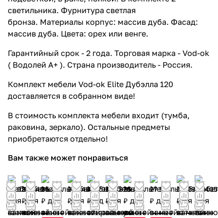
светильника. Фурнитура светлая
бронза. Материалы корпус: массив дуба. Фасад:
массив дуба. Цвета: орех или венге.
Гарантийный срок - 2 года. Торговая марка - Vod-ok
( Водолей А+ ). Страна производитель - Россия.
Комплект мебели Vod-ok Elite Дубэлла 120
доставляется в собранном виде!
В стоимость комплекта мебели входит (тумба,
раковина, зеркало). Остальные предметы
приобретаются отдельно!
Вам также может понравиться
57 037
39 140
35 281
39 140
43 208
125 878
35 281
27 554
34 997
63 405
₽
₽
₽
₽
₽
₽
₽
₽
₽
₽
63 374
48 925
44 101 ₽
48 925
49 100
148 092
44 101 ₽
34 442 ₽
43 746
70 450