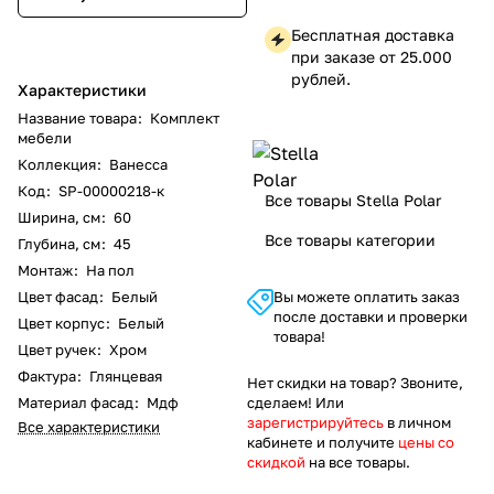
Бесплатная доставка
при заказе от 25.000
рублей.
Характеристики
Название товара
:
Комплект
мебели
Коллекция
:
Ванесса
Код
:
SP-00000218-к
Все товары Stella Polar
Ширина, см
:
60
Все товары категории
Глубина, см
:
45
Монтаж
:
На пол
Цвет фасад
:
Белый
Вы можете оплатить заказ
после доставки и проверки
Цвет корпус
:
Белый
товара!
Цвет ручек
:
Хром
Фактура
:
Глянцевая
Нет скидки на товар? Звоните,
Материал фасад
:
Мдф
сделаем! Или
зарегистрируйтесь
в личном
Все характеристики
кабинете и получите
цены со
скидкой
на все товары.