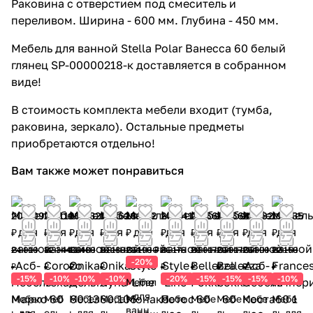
Раковина с отверстием под смеситель и
переливом. Ширина - 600 мм. Глубина - 450 мм.
Мебель для ванной Stella Polar Ванесса 60 белый
глянец SP-00000218-к доставляется в собранном
виде!
В стоимость комплекта мебели входит (тумба,
раковина, зеркало). Остальные предметы
приобретаются отдельно!
Вам также может понравиться
20 409
29 110
16 632
17 262
18 552
20 941
24 664
24 664
21 582
19 935
₽
₽
₽
₽
₽
₽
₽
₽
₽
₽
24 010
32 344
18 480
19 180
23 190 ₽
26 176
29 017
29 017
25 390
22 150
-20%
₽
₽
₽
₽
₽
₽
₽
₽
₽
-15%
-10%
-10%
-10%
-20%
-15%
-15%
-15%
-10%
Мебел
ь для
Мебел
Меб
Мебел
Мебе
Мебе
Мебе
Мебе
Мебе
Мебе
ванно
ь для
ель
ь для
ль
ль
ль
ль
ль
ль для