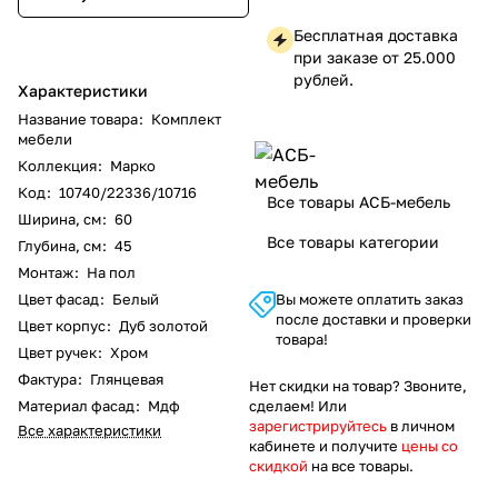
Бесплатная доставка
при заказе от 25.000
рублей.
Характеристики
Название товара
:
Комплект
мебели
Коллекция
:
Марко
Код
:
10740/22336/10716
Все товары АСБ-мебель
Ширина, см
:
60
Все товары категории
Глубина, см
:
45
Монтаж
:
На пол
Цвет фасад
:
Белый
Вы можете оплатить заказ
после доставки и проверки
Цвет корпус
:
Дуб золотой
товара!
Цвет ручек
:
Хром
Фактура
:
Глянцевая
Нет скидки на товар? Звоните,
Материал фасад
:
Мдф
сделаем! Или
зарегистрируйтесь
в личном
Все характеристики
кабинете и получите
цены со
скидкой
на все товары.