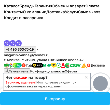
напо
напо
ьный,
ект,
лект,
лект,
лект,
напо
ьный,
ьный,
Каталог
Бренды
Гарантия
Обмен и возврат
Оплата
льны
льны
белый
напол
подве
напо
напол
льны
белый
вяз
Контакты
О компании
Доставка
Услуги
Самовывоз
й,
й,
гляне
ьный,
сной,
льны
ьный,
й,
ясень
швей
белы
белы
ц
белый
белы
й,
белы
беже
царск
Кредит и рассрочка
й
й
й
белы
й
вая
ий
й
+7 495 363-70-19
magazin-vanna@yandex.ru
г. Москва, Митино, улица Пятницкое шоссе 47
Темная тема
Конфиденциальность
Оферта
Нет
скидки
на товар?
Звоните, сделаем!
Или получите скидку при
© 2011 - 2026 Vanna-vanna.ru
оформлении заказа через корзину!
В корзину