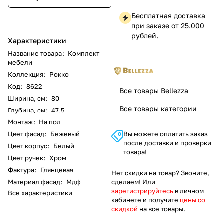
Бесплатная доставка
при заказе от 25.000
рублей.
Характеристики
Название товара
:
Комплект
мебели
Коллекция
:
Рокко
Код
:
8622
Все товары Bellezza
Ширина, см
:
80
Все товары категории
Глубина, см
:
47.5
Монтаж
:
На пол
Цвет фасад
:
Бежевый
Вы можете оплатить заказ
после доставки и проверки
Цвет корпус
:
Белый
товара!
Цвет ручек
:
Хром
Фактура
:
Глянцевая
Нет скидки на товар? Звоните,
Материал фасад
:
Мдф
сделаем! Или
зарегистрируйтесь
в личном
Все характеристики
кабинете и получите
цены со
скидкой
на все товары.