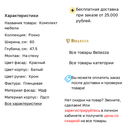
Бесплатная доставка
при заказе от 25.000
Характеристики
рублей.
Название товара
:
Комплект
мебели
Коллекция
:
Рокко
Ширина, см
:
60
Глубина, см
:
47.5
Все товары Bellezza
Монтаж
:
На стену
Цвет фасад
:
Красный
Все товары категории
Цвет корпус
:
Белый
Цвет ручек
:
Хром
Вы можете оплатить заказ
после доставки и проверки
Фактура
:
Глянцевая
товара!
Материал фасад
:
Мдф
Материал корпус
:
Лдсп
Нет скидки на товар? Звоните,
Все характеристики
сделаем! Или
зарегистрируйтесь
в личном
кабинете и получите
цены со
скидкой
на все товары.