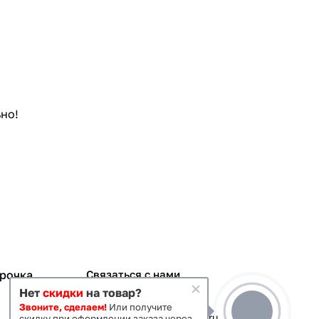
но!
срочка
Связаться с нами
Нет
скидки
на товар?
+7 495 363-70-19
Звоните, сделаем!
Или получите
magazin-vanna@yandex.ru
скидку при оформлении заказа через