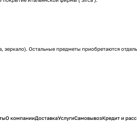
 покрытие итальянской фирмы ( Sirca ).
а, зеркало). Остальные предметы приобретаются отдель
ты
О компании
Доставка
Услуги
Самовывоз
Кредит и рас