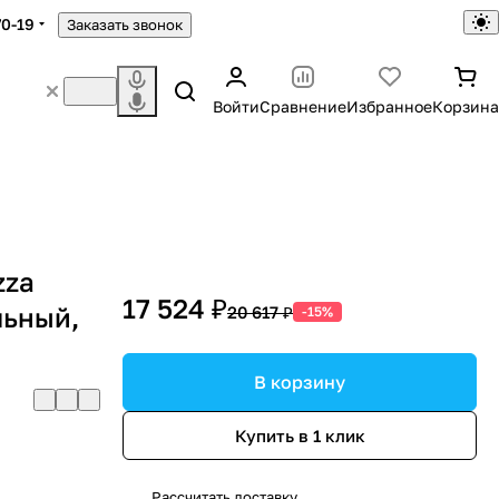
70-19
Заказать звонок
Войти
Сравнение
Избранное
Корзина
zza
17 524 ₽
льный,
20 617 ₽
-15%
В корзину
Купить в 1 клик
Рассчитать доставку