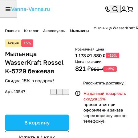
Мыльница WasserKraft R
Главная
Каталог
Аксессуары
Мыльницы
Акция
15%
Розничная цена
Мыльница
1 173 ₽
1 380 ₽
-15%
WasserKraft Rossel
Цена по акции
821 ₽
966 ₽
-15%
K-5729 бежевая
Скидка 15% в подарок!
Рассчитать доставку
Арт.
13547
На данный товар есть
скидка 15%
применится при
оформлении заказа
через корзину или по
телефону!
В корзину
Купить в 1 клик