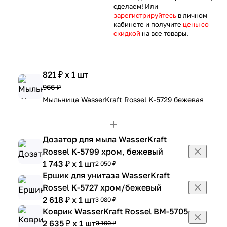
сделаем! Или
зарегистрируйтесь
в личном
кабинете и получите
цены со
скидкой
на все товары.
821 ₽ x 1 шт
966 ₽
Мыльница WasserKraft Rossel K-5729 бежевая
Дозатор для мыла WasserKraft
Rossel K-5799 хром, бежевый
1 743 ₽ x 1 шт
2 050 ₽
Ершик для унитаза WasserKraft
Rossel K-5727 хром/бежевый
2 618 ₽ x 1 шт
3 080 ₽
Коврик WasserKraft Rossel BM-5705
2 635 ₽ x 1 шт
3 100 ₽