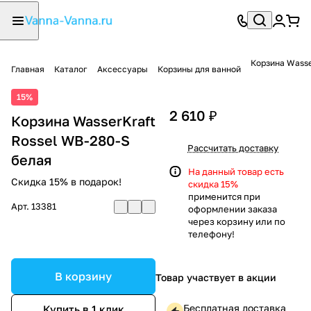
Корзина Wasse
Главная
Каталог
Аксессуары
Корзины для ванной
15%
2 610 ₽
Корзина WasserKraft
Rossel WB-280-S
Рассчитать доставку
белая
На данный товар есть
Скидка 15% в подарок!
скидка 15%
применится при
Арт.
13381
оформлении заказа
через корзину или по
телефону!
В корзину
Товар участвует в акции
Бесплатная доставка
Купить в 1 клик