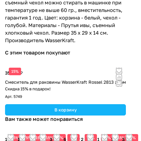
съемный чехол можно стирать в машинке при
Rossel SC-57102
температуре не выше 60 гр., вместительность,
3 420 ₽ x 1 шт
гарантия 1 год. Цвет: корзина - белый, чехол -
Тканевая шторка WasserKraft
голубой. Материалы - Прутья ивы, съемный
Rossel SC-57103
хлопковый чехол. Размер 35 х 29 х 14 см.
3 420 ₽ x 1 шт
Производитель WasserKraft.
С этим товаром покупают
15%
35 750 ₽
Смеситель для раковины WasserKraft Rossel 2813 хром
Скидка 15% в подарок!
Арт.
5749
В корзину
Вам также может понравиться
15%
15%
15%
15%
15%
15%
15%
15%
15%
15%
1 800
1 920
1 890
2 460
3 374
6 460 ₽
2 330 ₽
1 920
2 250
3 220