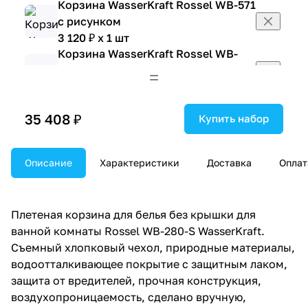
Корзина WasserKraft Rossel WB-571
с рисунком
3 120 ₽ x 1 шт
Корзина WasserKraft Rossel WB-
572 с рисунком
3 120 ₽ x 1 шт
Мыльница WasserKraft Rossel K-
35 408 ₽
5729 бежевая
Купить набор
966 ₽ x 1 шт
Стакан для щеток WasserKraft
Описание
Характеристики
Доставка
Оплат
Rossel K-5728 бежевый
1 450 ₽ x 1 шт
Тканевая шторка Wasserkraft Aland
Плетеная корзина для белья без крышки для
SC-85102
ванной комнаты Rossel WB-280-S WasserKraft.
2 532 ₽ x 1 шт
Съемный хлопковый чехол, природные материалы,
Тканевая шторка Wasserkraft
водоотталкивающее покрытие с защитным лаком,
Rossel SC-57101
защита от вредителей, прочная конструкция,
3 420 ₽ x 1 шт
воздухопроницаемость, сделано вручную,
Тканевая шторка WasserKraft