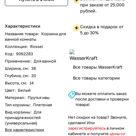
при заказе от 25.000
рублей.
Характеристики
Скидка в подарок от
5 до 30%
Название товара
:
Корзина для
ванной комнаты
Коллекция
:
Rossel
Код
:
9062283
Применение
:
Для ванной
Все товары WasserKraft
Ширина, см
:
36
Глубина, см
:
30
Все товары категории
Высота, см
:
14
Цвет
:
Белый
Вы можете оплатить заказ
Материал
:
Прутья ивы
после доставки и проверки
товара!
Тип корзины
:
Плетеная
Вид корзины
:
Для
Нет скидки на товар? Звоните,
принадлежностей
сделаем! Или
(универсальная)
зарегистрируйтесь
в личном
Все характеристики
кабинете и получите
цены со