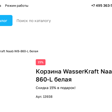
+7 495 363-
а
Режим работы
алог
raft Naab WB-860-L белая
15%
Корзина WasserKraft Na
860-L белая
Скидка 15% в подарок!
Арт.
13938