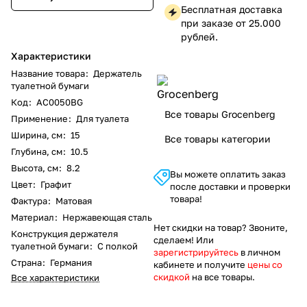
Бесплатная доставка
при заказе от 25.000
рублей.
Характеристики
Название товара
:
Держатель
туалетной бумаги
Код
:
AC0050BG
Все товары Grocenberg
Применение
:
Для туалета
Ширина, см
:
15
Все товары категории
Глубина, см
:
10.5
Высота, см
:
8.2
Вы можете оплатить заказ
Цвет
:
Графит
после доставки и проверки
товара!
Фактура
:
Матовая
Материал
:
Нержавеющая сталь
Нет скидки на товар? Звоните,
Конструкция держателя
сделаем! Или
туалетной бумаги
:
С полкой
зарегистрируйтесь
в личном
Страна
:
Германия
кабинете и получите
цены со
скидкой
на все товары.
Все характеристики