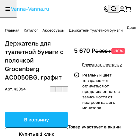
Держ
Главная
Каталог
Аксессуары
Держатели туалетной бумаги
Держатель для
5 670 ₽
туалетной бумаги с
6 300 ₽
-10%
полочкой
Рассчитать доставку
Grocenberg
Реальный цвет
AC0050BG, графит
товара может
отличаться от
Арт.
43394
представленного в
зависимости от
настроек вашего
монитора.
В корзину
Товар участвует в акции
Купить в 1 клик