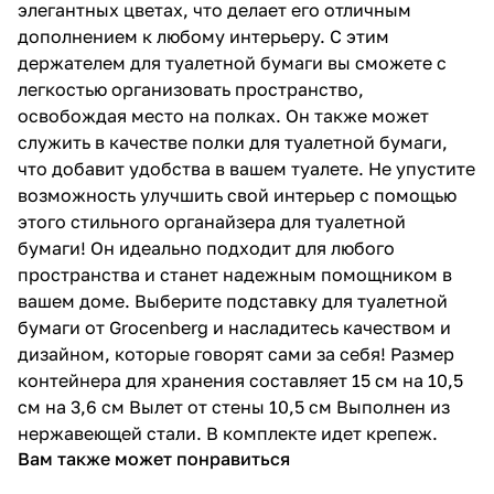
4 617 ₽ x 1 шт
5 130 ₽
элегантных цветах, что делает его отличным
Ершик для унитаза Grocenberg
дополнением к любому интерьеру. С этим
AC0025BG, графит
держателем для туалетной бумаги вы сможете с
4 050 ₽ x 1 шт
4 500 ₽
легкостью организовать пространство,
Ершик для унитаза Grocenberg
освобождая место на полках. Он также может
AC0026BG, графит
служить в качестве полки для туалетной бумаги,
3 726 ₽ x 1 шт
4 140 ₽
что добавит удобства в вашем туалете. Не упустите
Ершик для унитаза Grocenberg
возможность улучшить свой интерьер с помощью
AC0057BG, графит
этого стильного органайзера для туалетной
4 131 ₽ x 1 шт
4 590 ₽
бумаги! Он идеально подходит для любого
Мыльница Grocenberg AC0023BG,
пространства и станет надежным помощником в
графит
вашем доме. Выберите подставку для туалетной
2 430 ₽ x 1 шт
2 700 ₽
бумаги от Grocenberg и насладитесь качеством и
Мыльница Grocenberg AC0058BG,
дизайном, которые говорят сами за себя! Размер
графит
контейнера для хранения составляет 15 см на 10,5
2 349 ₽ x 1 шт
2 610 ₽
см на 3,6 см Вылет от стены 10,5 см Выполнен из
Планка с 2 крючками Grocenberg
нержавеющей стали. В комплекте идет крепеж.
AC0052BG, графит
Вам также может понравиться
2 349 ₽ x 1 шт
2 610 ₽