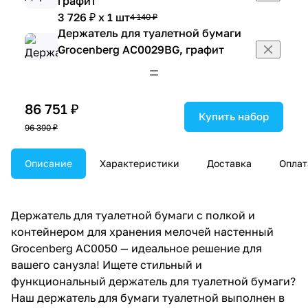
графит
3 726 ₽ x 1 шт
4 140 ₽
Держатель для туалетной бумаги
Grocenberg AC0029BG, графит
2 754 ₽ x 1 шт
3 060 ₽
Дозатор жидкого мыла Grocenberg
AC0028BG, графит
86 751 ₽
2 835 ₽ x 1 шт
3 150 ₽
Купить набор
96 390 ₽
Дозатор жидкого мыла Grocenberg
AC0064BG, графит
3 240 ₽ x 1 шт
Описание
Характеристики
Доставка
Оплат
3 600 ₽
Дозатор встраиваемый Grocenberg
AC0031BG, графит
3 159 ₽ x 1 шт
3 510 ₽
Держатель для туалетной бумаги с полкой и
Дозатор встраиваемый Grocenberg
контейнером для хранения мелочей настенный
AC0032BG, графит
Grocenberg AC0050 — идеальное решение для
4 050 ₽ x 1 шт
4 500 ₽
вашего санузла! Ищете стильный и
Дозатор встраиваемый Grocenberg
функциональный держатель для туалетной бумаги?
AC0033BG, графит
Наш держатель для бумаги туалетной выполнен в