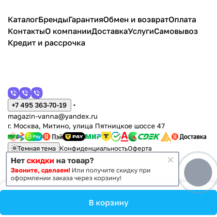
4 131 ₽ x 1 шт
ый
4 590 ₽
Стакан для ванной комнаты
Каталог
Бренды
Гарантия
Обмен и возврат
Оплата
Grocenberg AC0021BG, графит
Контакты
О компании
Доставка
Услуги
Самовывоз
2 430 ₽ x 1 шт
2 700 ₽
Кредит и рассрочка
Стакан для ванной комнаты
Grocenberg AC0053BG, графит
2 430 ₽ x 1 шт
2 700 ₽
Кольцо для полотенец Grocenberg
AC0063BG, графит
+7 495 363-70-19
2 106 ₽ x 1 шт
2 340 ₽
magazin-vanna@yandex.ru
Полотенцедержатель двойной
г. Москва, Митино, улица Пятницкое шоссе 47
Grocenberg AC0055BG, графит
5 751 ₽ x 1 шт
6 390 ₽
Темная тема
Конфиденциальность
Оферта
Нет
скидки
на товар?
Звоните, сделаем!
Или получите скидку при
© 2011 - 2026 Vanna-vanna.ru
оформлении заказа через корзину!
В корзину