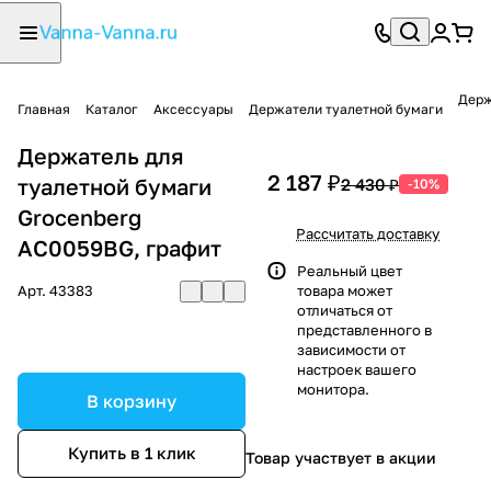
Держ
Главная
Каталог
Аксессуары
Держатели туалетной бумаги
Держатель для
2 187 ₽
туалетной бумаги
2 430 ₽
-10%
Grocenberg
Рассчитать доставку
AC0059BG, графит
Реальный цвет
Арт.
43383
товара может
отличаться от
представленного в
зависимости от
настроек вашего
монитора.
В корзину
Купить в 1 клик
Товар участвует в акции