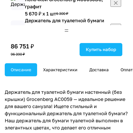
графит
5 670 ₽ x 1 шт
6 300 ₽
Держатель для туалетной бумаги
Grocenberg AC0029BG, графит
2 754 ₽ x 1 шт
3 060 ₽
Дозатор жидкого мыла Grocenberg
86 751 ₽
AC0028BG, графит
Купить набор
96 390 ₽
2 835 ₽ x 1 шт
3 150 ₽
Дозатор жидкого мыла Grocenberg
AC0064BG, графит
Описание
Характеристики
Доставка
Оплат
3 240 ₽ x 1 шт
3 600 ₽
Дозатор встраиваемый Grocenberg
AC0031BG, графит
Держатель для туалетной бумаги настенный (без
3 159 ₽ x 1 шт
3 510 ₽
крышки) Grocenberg AC0059 — идеальное решение
Дозатор встраиваемый Grocenberg
для вашего санузла! Ищете стильный и
AC0032BG, графит
функциональный держатель для туалетной бумаги?
4 050 ₽ x 1 шт
4 500 ₽
Наш держатель для бумаги туалетной выполнен в
Дозатор встраиваемый Grocenberg
элегантных цветах, что делает его отличным
AC0033BG, графит