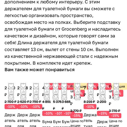
дополнением к любому интерьеру. С этим
4 617 ₽ x 1 шт
5 130 ₽
держателем для туалетной бумаги вы сможете с
Ершик для унитаза Grocenberg
легкостью организовать пространство,
AC0025BG, графит
освобождая место на полках. Выберите подставку
4 050 ₽ x 1 шт
4 500 ₽
для туалетной бумаги от Grocenberg и насладитесь
Ершик для унитаза Grocenberg
качеством и дизайном, которые говорят сами за
AC0026BG, графит
себя! Длина держателя для туалетной бумаги
3 726 ₽ x 1 шт
4 140 ₽
составляет 13 см, вылет от стены 10 см. Выполнен
Ершик для унитаза Grocenberg
из качественной нержавеющей стали с надежным
AC0057BG, графит
покрытием. В комплекте идет крепеж.
4 131 ₽ x 1 шт
4 590 ₽
Вам также может понравиться
Мыльница Grocenberg AC0023BG,
графит
10%
10%
10%
Розничная
Акция
10%
15%
Розничная
Акция
2 430 ₽ x 1 шт
2 700 ₽
2 430
2 268
2 511
4 402
4 838
3 299
7 394
1 870
цена
цена
Мыльница Grocenberg AC0058BG,
15%
15%
₽
₽
₽
₽
₽
₽
₽
₽
3 205
3 205
графит
2 700 ₽
2 520 ₽
2 790 ₽
4 891
5 375
3 665
8 216 ₽
2 200
₽
₽
-10%
-10%
-10%
-10%
2 349 ₽ x 1 шт
2 610 ₽
₽
₽
₽
₽
3 770 ₽
3 770 ₽
Планка с 2 крючками Grocenberg
-10%
-10%
-10%
-15%
Держ
Держ
Держ
Держа
-15%
-15%
атель
атель
AC0052BG, графит
атель
тель
Цена по
Цена по
Бума
Бум
Бум
Держ
акции
акции
для
для
для
туалет