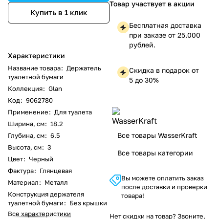
Товар участвует в акции
Купить в 1 клик
Бесплатная доставка
при заказе от 25.000
рублей.
Характеристики
Название товара
:
Держатель
Скидка в подарок от
туалетной бумаги
5 до 30%
Коллекция
:
Glan
Код
:
9062780
Применение
:
Для туалета
Ширина, см
:
18.2
Все товары WasserKraft
Глубина, см
:
6.5
Высота, см
:
3
Все товары категории
Цвет
:
Черный
Фактура
:
Глянцевая
Вы можете оплатить заказ
Материал
:
Металл
после доставки и проверки
Конструкция держателя
товара!
туалетной бумаги
:
Без крышки
Все характеристики
Нет скидки на товар? Звоните,