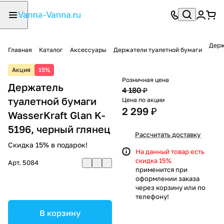
Держ
Главная
Каталог
Аксессуары
Держатели туалетной бумаги
Акция
15%
Розничная цена
Держатель
4 180 ₽
туалетной бумаги
Цена по акции
2 299 ₽
WasserKraft Glan K-
5196, черный глянец
Рассчитать доставку
Скидка 15% в подарок!
На данный товар есть
скидка 15%
Арт.
5084
применится при
оформлении заказа
через корзину или по
телефону!
В корзину