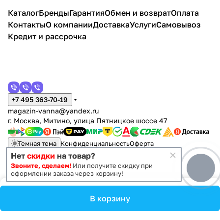
Каталог
Бренды
Гарантия
Обмен и возврат
Оплата
Контакты
О компании
Доставка
Услуги
Самовывоз
Кредит и рассрочка
+7 495 363-70-19
magazin-vanna@yandex.ru
г. Москва, Митино, улица Пятницкое шоссе 47
Темная тема
Конфиденциальность
Оферта
Нет
скидки
на товар?
Звоните, сделаем!
Или получите скидку при
© 2011 - 2026 Vanna-vanna.ru
оформлении заказа через корзину!
В корзину