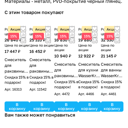
Материалы - металл, PVD-покрытие черный глянец.
Полотенцедержатель WasserKraft
Glan K-5130 черный глянец
С этим товаром покупают
4 472 ₽ x 1 шт
Полотенцедержатель WasserKraft
Розничная
Акция
Розничная
Акция
Розничная
Акция
Розничная
Акция
Розничная
Акция
Glan K-5140 черный глянец
цена
цена
цена
цена
цена
15%
15%
15%
15%
15%
5 605 ₽ x 1 шт
26 840 ₽
25 310 ₽
16 830 ₽
19 880 ₽
32 530 ₽
Полотенцедержатель WasserKraft
Цена по акции
Цена по акции
Цена по
Цена по
Цена по
акции
акции
акции
Glan K-5160 черный глянец
17 447 ₽
16 452 ₽
10 940 ₽
12 922 ₽
21 145 ₽
3 655 ₽ x 1 шт
Смеситель
Смеситель
Смеситель
Смеситель
Смеситель
Стакан для щеток WasserKraft Glan
для
для
для
для кухни
для ванны
раковины
раковины
K-5128 черный глянец
раковины
WasserKraf
WasserKraf
WasserKraft
WasserKraft
Скидка 15% в
Скидка 15% в
3 086 ₽ x 1 шт
WasserKraft
t Glan 6607
t Glan 6601
Скидка 15% в
Скидка 15%
Скидка 15%
Glan A66553
подарок!
Glan 6603H
подарок!
Тканевая шторка Wasserkraft Glan
Glan 6603
подарок!
черный
в подарок!
черный
в подарок!
черный
черный
Арт.
16313
Арт.
11542
SC-51101
черный
глянец
глянец
глянец
глянец
Арт.
4472
Арт.
4466
Арт.
4461
3 420 ₽ x 1 шт
глянец
В
В
В
В
В
корзину
корзину
корзину
корзину
корзину
Вам также может понравиться