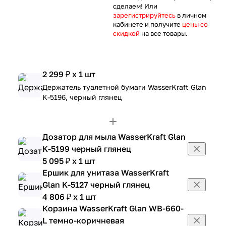
сделаем! Или
зарегистрируйтесь
в личном
кабинете и получите
цены со
скидкой
на все товары.
2 299 ₽ x 1 шт
Держатель туалетной бумаги WasserKraft Glan
K-5196, черный глянец
Дозатор для мыла WasserKraft Glan
K-5199 черный глянец
5 095 ₽ x 1 шт
Ершик для унитаза WasserKraft
Glan K-5127 черный глянец
4 806 ₽ x 1 шт
Корзина WasserKraft Glan WB-660-
L темно-коричневая