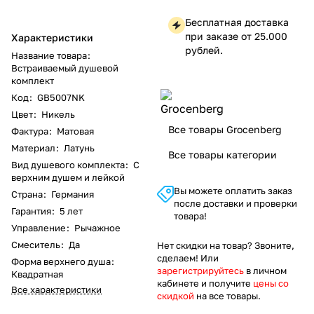
Бесплатная доставка
при заказе от 25.000
Характеристики
рублей.
Название товара
:
Встраиваемый душевой
комплект
Код
:
GB5007NK
Цвет
:
Никель
Все товары Grocenberg
Фактура
:
Матовая
Материал
:
Латунь
Все товары категории
Вид душевого комплекта
:
С
верхним душем и лейкой
Вы можете оплатить заказ
Страна
:
Германия
после доставки и проверки
Гарантия
:
5 лет
товара!
Управление
:
Рычажное
Смеситель
:
Да
Нет скидки на товар? Звоните,
сделаем! Или
Форма верхнего душа
:
зарегистрируйтесь
в личном
Квадратная
кабинете и получите
цены со
Все характеристики
скидкой
на все товары.