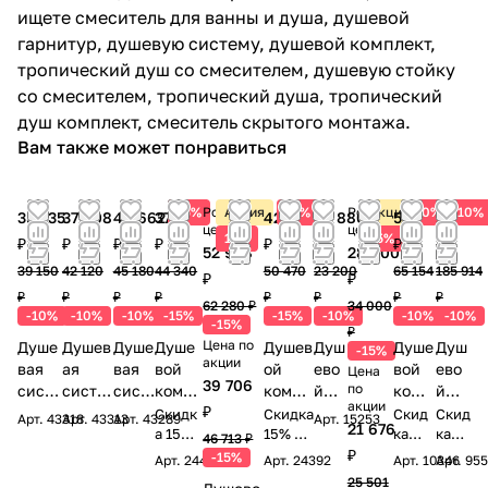
ищете смеситель для ванны и душа, душевой
гарнитур, душевую систему, душевой комплект,
тропический душ со смесителем, душевую стойку
со смесителем, тропический душа, тропический
душ комплект, смеситель скрытого монтажа.
Вам также может понравиться
15%
Розничная
Акция
15%
Розничная
Акция
10%
10%
35 235
37 908
40 662
37 689
42 900
20 880
58 639
167 32
цена
цена
15%
15%
₽
₽
₽
₽
₽
₽
₽
₽
52 938
28 900
39 150
42 120
45 180
44 340
50 470
23 200
65 154
185 914
₽
₽
₽
₽
₽
₽
₽
₽
₽
₽
62 280 ₽
34 000
-10%
-10%
-10%
-15%
-15%
-10%
-10%
-10%
-15%
₽
Цена по
Душе
Душев
Душе
Душе
Душев
Душ
Душе
Душ
-15%
акции
вая
ая
вая
вой
ой
ево
вой
ево
Цена
39 706
по
систе
систе
сист
компл
компл
й
комп
й
акции
₽
ма
ма
ема
ект
ект
ком
лект
ком
Скидк
Скидка
Скид
Скид
Арт.
43318
Арт.
43313
Арт.
43289
Арт.
15253
21 676
встра
встра
встр
Wasse
а 15%
Wasse
15% в
пле
Timo
ка
плек
ка
46 713 ₽
в
подар
10% в
10%
₽
ивае
иваем
аива
rKRAF
rKRAF
кт
Selen
т
-15%
Арт.
24498
Арт.
24392
Арт.
10346
Арт.
955
подар
ок!
пода
в
мая
ая
емая
T
T
ALM
e SX-
Tim
25 501