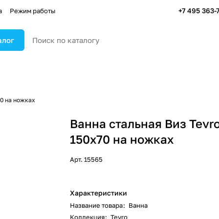
+7 495 363-
а
Режим работы
алог
70 на ножках
Ванна стальная Виз Tevr
150x70 на ножках
Арт.
15565
Характеристики
Название товара
:
Ванна
Коллекция
:
Tevro