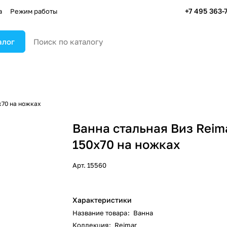
+7 495 363-
а
Режим работы
алог
x70 на ножках
Ванна стальная Виз Reim
150x70 на ножках
Арт.
15560
Характеристики
Название товара
:
Ванна
Коллекция
:
Reimar