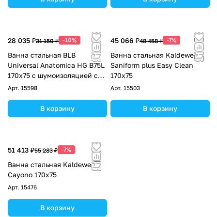
28 035 ₽
-10%
45 066 ₽
-7%
31 150 ₽
48 458 ₽
Ванна стальная BLB
Ванна стальная Kaldewei
Universal Anatomica HG B75L
Saniform plus Easy Clean
170х75 с шумоизоляцией с
170x75
отверстиями под ручки
Арт.
15598
Арт.
15503
В корзину
В корзину
51 413 ₽
-7%
55 283 ₽
Ванна стальная Kaldewei
Cayono 170x75
Арт.
15476
В корзину