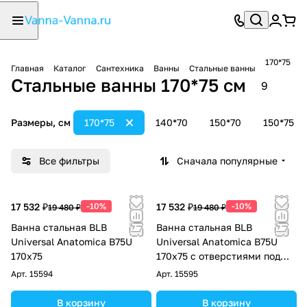
170*75
Главная
Каталог
Сантехника
Ванны
Стальные ванны
Стальные ванны 170*75 см
9
Размеры, см
170*75
140*70
150*70
150*75
Все фильтры
Сначала популярные
17 532 ₽
-10%
17 532 ₽
-10%
19 480 ₽
19 480 ₽
Ванна стальная BLB
Ванна стальная BLB
Universal Anatomica B75U
Universal Anatomica B75U
170х75
170х75 с отверстиями под
ручки
Арт.
15594
Арт.
15595
В корзину
В корзину