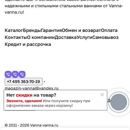
надежными и стильными стальными ваннами от Vanna-
vanna.ru!
Каталог
Бренды
Гарантия
Обмен и возврат
Оплата
Контакты
О компании
Доставка
Услуги
Самовывоз
Кредит и рассрочка
+7 495 363-70-19
magazin-vanna@yandex.ru
г. Москва, Митино, улица Пятницкое шоссе 47
Нет
скидки
на товар?
Звоните, сделаем!
Или получите скидку при
оформлении заказа через корзину!
Темная тема
Конфиденциальность
Оферта
© 2011 - 2026 Vanna-vanna.ru