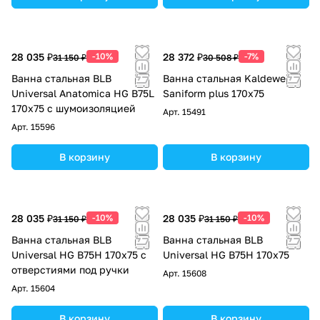
28 035 ₽
-10%
28 372 ₽
-7%
31 150 ₽
30 508 ₽
Ванна стальная BLB
Ванна стальная Kaldewei
Universal Anatomica HG B75L
Saniform plus 170x75
170х75 с шумоизоляцией
Арт.
15491
Арт.
15596
В корзину
В корзину
28 035 ₽
-10%
28 035 ₽
-10%
31 150 ₽
31 150 ₽
Ванна стальная BLB
Ванна стальная BLB
Universal HG B75H 170х75 с
Universal HG B75H 170х75
отверстиями под ручки
Арт.
15608
Арт.
15604
В корзину
В корзину